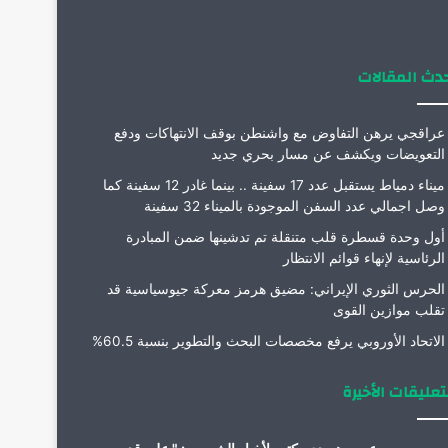
م
دث المقالات
عراقجي يرهن التفاوض مع واشنطن بوقف الانتهاكات ودفع
التعويضات ويكشف عن مسار بحري جديد
ميناء دمياط يستقبل عدد 17 سفينة .. بينما غادر 12 سفينة كما
وصل اجمالي عدد السفن الموجودة بالميناء 32 سفينة
أول وحدة قسطرة قلب متنقلة تم تدشينها ضمن المبادرة
الرئاسية لإنهاء قوائم الانتظار
الحرس الثوري الإيراني: مضيق هرمز معركة جيوسياسية قد
تقلب موازين القوى
الاتحاد الأوروبي يرفع مخصصات البحث والتطوير بنسبة 60.5%
تعليقات الأخيرة