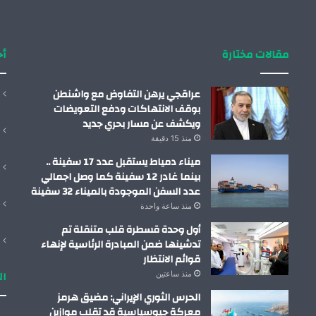
مقالات مختارة
أح
عراقجي يرهن التفاوض مع واشنطن
بوقف الانتهاكات ودفع التعويضات
ويكشف عن مسار بحري جديد
منذ 15 دقيقة
ميناء دمياط يستقبل عدد 17 سفينة ..
بينما غادر 12 سفينة كما وصل اجمالي
عدد السفن الموجودة بالميناء 32 سفينة
منذ ساعة واحدة
أول وحدة قسطرة قلب متنقلة تم
تدشينها ضمن المبادرة الرئاسية لإنهاء
قوائم الانتظار
ال
منذ ساعتين
الحرس الثوري الإيراني: مضيق هرمز
معركة جيوسياسية قد تقلب موازين