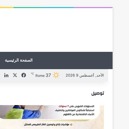
الصفحة الرئيسية
℃
37
X
فيسبوك
لين
الأحد, أغسطس 9 2026
Rome
توصيل