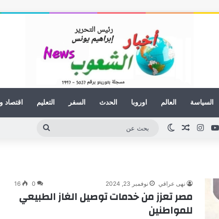
السياسة
العالم
اوروبا
الحدث
السفر
التعليم
اقتصاد و
كدإن
يوتيوب
انستقرام
مقال عشوائي
الوضع المظلم
بحث
عن
نهى عراقي
نوفمبر 23, 2024
0
16
مصر تعزز من خدمات توصيل الغاز الطبيعي
للمواطنين