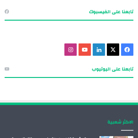
تابعنا على الفيسبوك
ف
X
ل
ي
ا
ي
ي
و
ن
تابعنا على اليوتيوب
س
ن
ت
س
ب
ك
ي
ت
و
د
و
ق
ك
إ
ب
ر
الاكثر شعبية
ن
ا
م