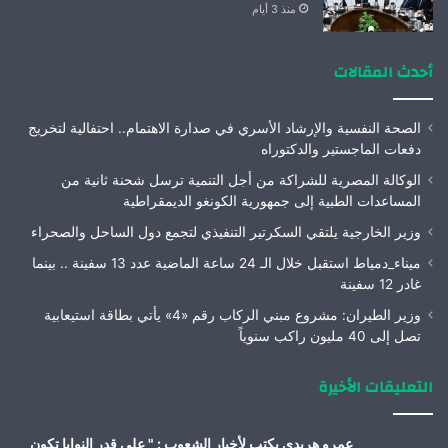
منذ 3 أيام
أحدث المقالات
الصحة النفسية والإرشاد الأسري في صدارة الاهتمام.. احتفالية لتخريج
دفعات الماجستير والدكتوراه
الوكالة المصرية للشراكة من أجل التنمية ترسل شحنة ثانية من
المساعدات الطبية إلى جمهورية الكونغو الديمقراطية
وزير الخارجية يلتقي السكرتير التنفيذي لتجمع دول الساحل والصحراء
ميناء_دمياط استقبل خلال الـ 24 ساعة الماضية عدد 13 سفينة .. بينما
غادر 12 سفينة
وزير الطيران: مشروع مبني الركاب رقم «4» يأتي بطاقة استيعابية
تصل إلى 40 مليون راكب سنوياً
التعليقات الأخيرة
عمرو هريدى يكتب لأخبار الشعوب : " على قدر النوايا تكون