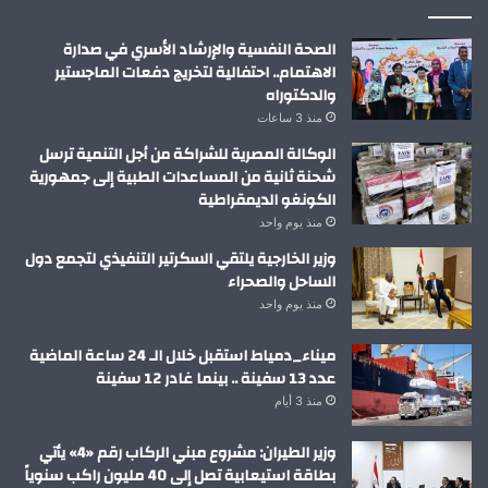
الصحة النفسية والإرشاد الأسري في صدارة
الاهتمام.. احتفالية لتخريج دفعات الماجستير
والدكتوراه
منذ 3 ساعات
الوكالة المصرية للشراكة من أجل التنمية ترسل
شحنة ثانية من المساعدات الطبية إلى جمهورية
الكونغو الديمقراطية
منذ يوم واحد
وزير الخارجية يلتقي السكرتير التنفيذي لتجمع دول
الساحل والصحراء
منذ يوم واحد
ميناء_دمياط استقبل خلال الـ 24 ساعة الماضية
عدد 13 سفينة .. بينما غادر 12 سفينة
منذ 3 أيام
وزير الطيران: مشروع مبني الركاب رقم «4» يأتي
بطاقة استيعابية تصل إلى 40 مليون راكب سنوياً