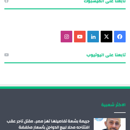
تابعنا على الفيسبوك
ف
X
ل
ي
ا
ي
ي
و
ن
تابعنا على اليوتيوب
س
ن
ت
س
ب
ك
ي
ت
و
د
و
ق
ك
إ
ب
ر
الاكثر شعبية
ن
ا
م
جريمة بشعة تفاصيلها تهز مصر.. مقتل تاجر عقب
افتتاحه محلا لبيع الدواجن بأسعار مخفضة