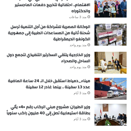
الاهتمام.. احتفالية لتخريج دفعات الماجستير
والدكتوراه
منذ 3 ساعات
الوكالة المصرية للشراكة من أجل التنمية ترسل
شحنة ثانية من المساعدات الطبية إلى جمهورية
الكونغو الديمقراطية
منذ يوم واحد
وزير الخارجية يلتقي السكرتير التنفيذي لتجمع دول
الساحل والصحراء
منذ يوم واحد
ميناء_دمياط استقبل خلال الـ 24 ساعة الماضية
عدد 13 سفينة .. بينما غادر 12 سفينة
منذ 3 أيام
وزير الطيران: مشروع مبني الركاب رقم «4» يأتي
بطاقة استيعابية تصل إلى 40 مليون راكب سنوياً
منذ 3 أيام