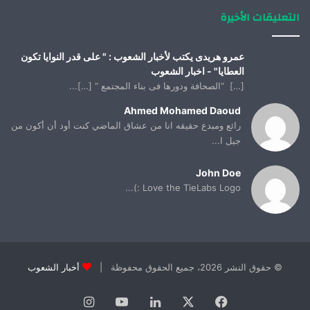
التعليقات الأخيرة
عمرو هريدى يكتب لأخبار الشعوب : " على قدر النوايا تكون
العطايا" - اخبار الشعوب
[…] “الصحافة ودورها فى بناء المجتمع “ […]...
Ahmed Mohamed Daoud
رائع ومبدع حقيقه انا من عشاق الماضي كنت أود أن أكون من
جيل ا...
John Doe
Love the TieLabs Logo :)...
© حقوق النشر 2026، جميع الحقوق محفوظة |
أخبار الشعوب
فيسبوك
X
لينكدإن
يوتيوب
انستقرام