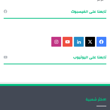
تابعنا على الفيسبوك
ف
X
ل
ي
ا
ي
ي
و
ن
تابعنا على اليوتيوب
س
ن
ت
س
ب
ك
ي
ت
و
د
و
ق
ك
إ
ب
ر
الاكثر شعبية
ن
ا