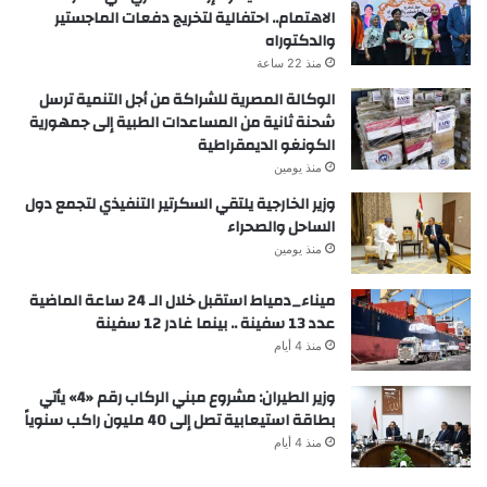
الاهتمام.. احتفالية لتخريج دفعات الماجستير
والدكتوراه
منذ 22 ساعة
الوكالة المصرية للشراكة من أجل التنمية ترسل
شحنة ثانية من المساعدات الطبية إلى جمهورية
الكونغو الديمقراطية
منذ يومين
وزير الخارجية يلتقي السكرتير التنفيذي لتجمع دول
الساحل والصحراء
منذ يومين
ميناء_دمياط استقبل خلال الـ 24 ساعة الماضية
عدد 13 سفينة .. بينما غادر 12 سفينة
منذ 4 أيام
وزير الطيران: مشروع مبني الركاب رقم «4» يأتي
بطاقة استيعابية تصل إلى 40 مليون راكب سنوياً
منذ 4 أيام