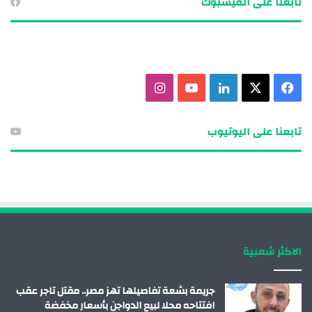
تابعنا على الفيسبوك
ف
X
ل
ي
ا
ي
ي
و
ن
تابعنا على اليوتيوب
س
ن
ت
س
ب
ك
ي
ت
و
د
و
ق
ك
إ
ب
ر
الاكثر شعبية
ن
ا
م
جريمة بشعة تفاصيلها تهز مصر.. مقتل تاجر عقب
افتتاحه محلا لبيع الدواجن بأسعار مخفضة