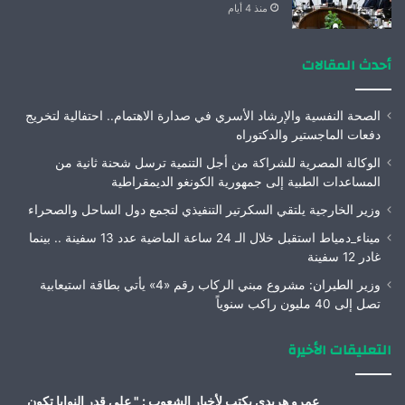
منذ 4 أيام
أحدث المقالات
الصحة النفسية والإرشاد الأسري في صدارة الاهتمام.. احتفالية لتخريج
دفعات الماجستير والدكتوراه
الوكالة المصرية للشراكة من أجل التنمية ترسل شحنة ثانية من
المساعدات الطبية إلى جمهورية الكونغو الديمقراطية
وزير الخارجية يلتقي السكرتير التنفيذي لتجمع دول الساحل والصحراء
ميناء_دمياط استقبل خلال الـ 24 ساعة الماضية عدد 13 سفينة .. بينما
غادر 12 سفينة
وزير الطيران: مشروع مبني الركاب رقم «4» يأتي بطاقة استيعابية
تصل إلى 40 مليون راكب سنوياً
التعليقات الأخيرة
عمرو هريدى يكتب لأخبار الشعوب : " على قدر النوايا تكون