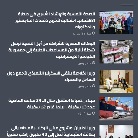
الصحة النفسية والإرشاد الأسري في صدارة
الاهتمام.. احتفالية لتخريج دفعات الماجستير
والدكتوراه
منذ 22 ساعة
الوكالة المصرية للشراكة من أجل التنمية ترسل
شحنة ثانية من المساعدات الطبية إلى جمهورية
الكونغو الديمقراطية
منذ يومين
وزير الخارجية يلتقي السكرتير التنفيذي لتجمع دول
الساحل والصحراء
منذ يومين
ميناء_دمياط استقبل خلال الـ 24 ساعة الماضية
عدد 13 سفينة .. بينما غادر 12 سفينة
منذ 4 أيام
وزير الطيران: مشروع مبني الركاب رقم «4» يأتي
بطاقة استيعابية تصل إلى 40 مليون راكب سنوياً