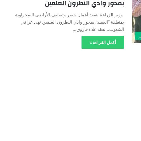
بمحور وادي النطرون العلمين
وزير الزراعة يتفقد أعمال حصر وتصنيف الأراضي الصحراوية
بمنطقة “العميد” بمحور وادي النطرون العلمين نهى عراقي
الشعوب.. تفقد علاء فاروق…
ر
أكمل القراءة »