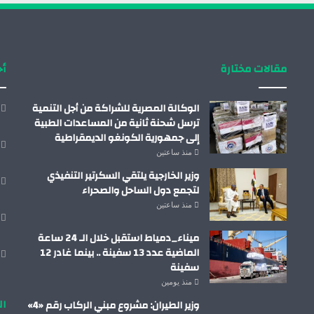
مقالات مختارة
أح
الوكالة المصرية للشراكة من أجل التنمية
ترسل شحنة ثانية من المساعدات الطبية
إلى جمهورية الكونغو الديمقراطية
منذ ساعتين
وزير الخارجية يلتقي السكرتير التنفيذي
لتجمع دول الساحل والصحراء
منذ ساعتين
ميناء_دمياط استقبل خلال الـ 24 ساعة
الماضية عدد 13 سفينة .. بينما غادر 12
سفينة
منذ يومين
ال
وزير الطيران: مشروع مبني الركاب رقم «4»