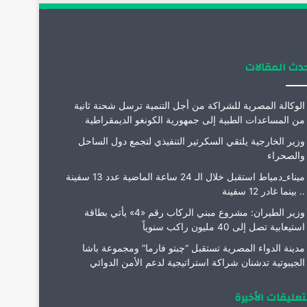
ن
ا
م
دث المقالات
الوكالة المصرية للشراكة من أجل التنمية ترسل شحنة ثانية
من المساعدات الطبية إلى جمهورية الكونغو الديمقراطية
وزير الخارجية يلتقي السكرتير التنفيذي لتجمع دول الساحل
والصحراء
ميناء_دمياط استقبل خلال الـ 24 ساعة الماضية عدد 13 سفينة
.. بينما غادر 12 سفينة
وزير الطيران: مشروع مبني الركاب رقم «4» يأتي بطاقة
استيعابية تصل إلى 40 مليون راكب سنوياً
مدينة الدواء المصرية تستقبل “چبتو فارما” ومجموعة باشا
الجيبوتية تدشنان شراكة استراتيجية لدعم الأمن الدوائي
تعليقات الأخيرة