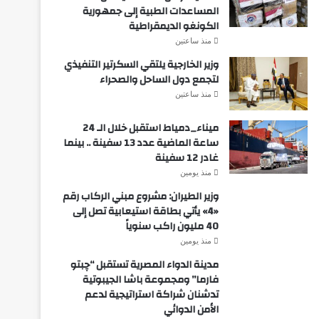
المساعدات الطبية إلى جمهورية
الكونغو الديمقراطية
منذ ساعتين
وزير الخارجية يلتقي السكرتير التنفيذي
لتجمع دول الساحل والصحراء
منذ ساعتين
ميناء_دمياط استقبل خلال الـ 24
ساعة الماضية عدد 13 سفينة .. بينما
غادر 12 سفينة
منذ يومين
وزير الطيران: مشروع مبني الركاب رقم
«4» يأتي بطاقة استيعابية تصل إلى
40 مليون راكب سنوياً
منذ يومين
مدينة الدواء المصرية تستقبل “چبتو
فارما” ومجموعة باشا الجيبوتية
تدشنان شراكة استراتيجية لدعم
الأمن الدوائي