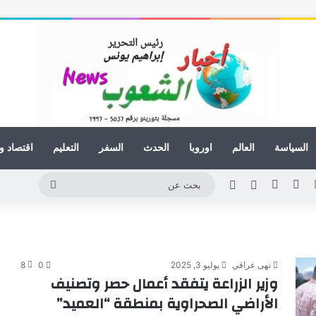
السياسة
العالم
اوروبا
الحدث
السفر
التعليم
اقتصاد و
لينكدإن
يوتيوب
انستقرام
مقال عشوائي
الوضع المظلم
بحث
عن
نهى عراقي
يوليو 3, 2025
0
8
وزير الزراعة يتفقد أعمال حصر وتصنيف
الأراضي الصحراوية بمنطقة “العميد”