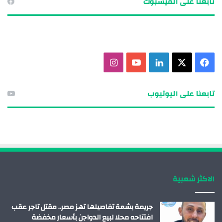
تابعنا على الفيسبوك
ف
X
ل
ي
ا
ي
ي
و
ن
تابعنا على اليوتيوب
س
ن
ت
س
ب
ك
ي
ت
و
د
و
ق
ك
إ
ب
ر
الاكثر شعبية
ن
ا
م
جريمة بشعة تفاصيلها تهز مصر.. مقتل تاجر عقب
افتتاحه محلا لبيع الدواجن بأسعار مخفضة