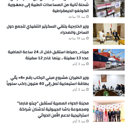
شحنة ثانية من المساعدات الطبية إلى جمهورية
الكونغو الديمقراطية
منذ 19 ساعة
وزير الخارجية يلتقي السكرتير التنفيذي لتجمع دول
الساحل والصحراء
منذ 19 ساعة
ميناء_دمياط استقبل خلال الـ 24 ساعة الماضية
عدد 13 سفينة .. بينما غادر 12 سفينة
منذ 3 أيام
وزير الطيران: مشروع مبني الركاب رقم «4» يأتي
بطاقة استيعابية تصل إلى 40 مليون راكب سنوياً
منذ 3 أيام
مدينة الدواء المصرية تستقبل “چبتو فارما”
ومجموعة باشا الجيبوتية تدشنان شراكة
استراتيجية لدعم الأمن الدوائي
منذ 3 أيام