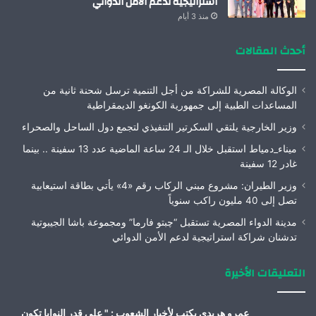
استراتيجية لدعم الأمن الدوائي
منذ 3 أيام
أحدث المقالات
الوكالة المصرية للشراكة من أجل التنمية ترسل شحنة ثانية من
المساعدات الطبية إلى جمهورية الكونغو الديمقراطية
وزير الخارجية يلتقي السكرتير التنفيذي لتجمع دول الساحل والصحراء
ميناء_دمياط استقبل خلال الـ 24 ساعة الماضية عدد 13 سفينة .. بينما
غادر 12 سفينة
وزير الطيران: مشروع مبني الركاب رقم «4» يأتي بطاقة استيعابية
تصل إلى 40 مليون راكب سنوياً
مدينة الدواء المصرية تستقبل “چبتو فارما” ومجموعة باشا الجيبوتية
تدشنان شراكة استراتيجية لدعم الأمن الدوائي
التعليقات الأخيرة
عمرو هريدى يكتب لأخبار الشعوب : " على قدر النوايا تكون