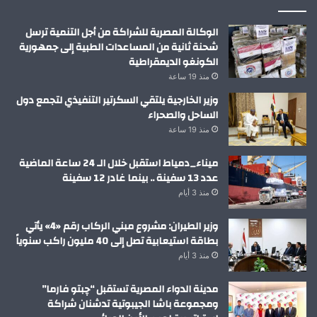
الوكالة المصرية للشراكة من أجل التنمية ترسل
شحنة ثانية من المساعدات الطبية إلى جمهورية
الكونغو الديمقراطية
منذ 19 ساعة
وزير الخارجية يلتقي السكرتير التنفيذي لتجمع دول
الساحل والصحراء
منذ 19 ساعة
ميناء_دمياط استقبل خلال الـ 24 ساعة الماضية
عدد 13 سفينة .. بينما غادر 12 سفينة
منذ 3 أيام
وزير الطيران: مشروع مبني الركاب رقم «4» يأتي
بطاقة استيعابية تصل إلى 40 مليون راكب سنوياً
منذ 3 أيام
مدينة الدواء المصرية تستقبل “چبتو فارما”
ومجموعة باشا الجيبوتية تدشنان شراكة