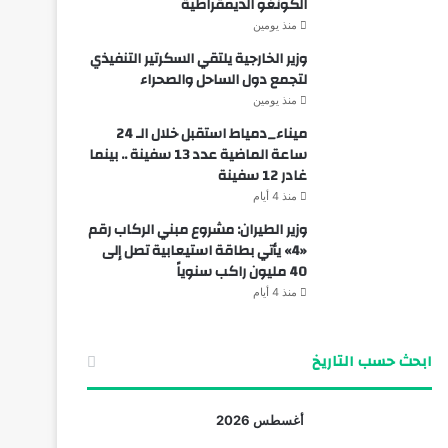
الكونغو الديمقراطية
منذ يومين
وزير الخارجية يلتقي السكرتير التنفيذي
لتجمع دول الساحل والصحراء
منذ يومين
ميناء_دمياط استقبل خلال الـ 24
ساعة الماضية عدد 13 سفينة .. بينما
غادر 12 سفينة
منذ 4 أيام
وزير الطيران: مشروع مبني الركاب رقم
«4» يأتي بطاقة استيعابية تصل إلى
40 مليون راكب سنوياً
منذ 4 أيام
ابحث حسب التاريخ
أغسطس 2026