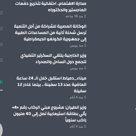
صدارة الاهتمام.. احتفالية لتخريج دفعات
الماجستير والدكتوراه
منذ 18 ساعة
الوكالة المصرية للشراكة من أجل التنمية
ترسل شحنة ثانية من المساعدات الطبية
إلى جمهورية الكونغو الديمقراطية
منذ يومين
وزير الخارجية يلتقي السكرتير التنفيذي
لتجمع دول الساحل والصحراء
منذ يومين
ميناء_دمياط استقبل خلال الـ 24 ساعة
ال
الماضية عدد 13 سفينة .. بينما غادر 12
سفينة
منذ 4 أيام
وزير الطيران: مشروع مبني الركاب رقم «4»
يأتي بطاقة استيعابية تصل إلى 40 مليون
راكب سنوياً
منذ 4 أيام