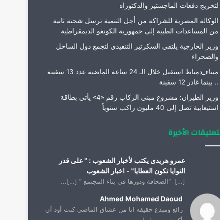
لتخريج دفعات الماجستير والدكتوراه
الوكالة المصرية للشراكة من أجل التنمية ترسل شحنة ثانية
من المساعدات الطبية إلى جمهورية الكونغو الديمقراطية
وزير الخارجية يلتقي السكرتير التنفيذي لتجمع دول الساحل
والصحراء
ميناء_دمياط استقبل خلال الـ 24 ساعة الماضية عدد 13 سفينة
.. بينما غادر 12 سفينة
وزير الطيران: مشروع مبني الركاب رقم «4» يأتي بطاقة
استيعابية تصل إلى 40 مليون راكب سنوياً
تعليقات الأخيرة
عمرو هريدى يكتب لأخبار الشعوب : " على قدر
النوايا تكون العطايا" - اخبار الشعوب
[…] “الصحافة ودورها فى بناء المجتمع “ […]...
Ahmed Mohamed Daoud
رائع ومبدع حقيقه انا من عشاق الماضي كنت أود أن
أكون من جيل ا...