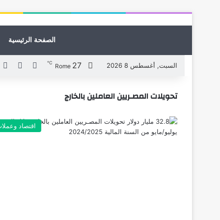
الصفحة الرئيسية
℃
27
X
فيسبوك
ل
السبت, أغسطس 8 2026
Rome
تحويلات المصـريين العاملين بالخارج
اقتصاد وعملا