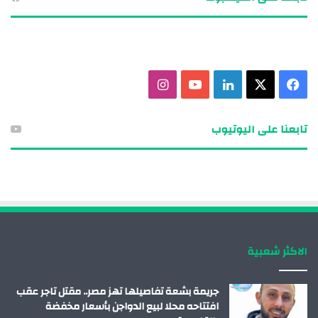
ف
X
ل
ي
ا
ي
ي
و
ن
تابعنا على اليوتيوب
س
ن
ت
س
ب
ك
ي
ت
و
د
و
ق
ك
إ
ب
ر
الاكثر شعبية
ن
ا
م
جريمة بشعة تفاصيلها تهز مصر.. مقتل تاجر عقب
افتتاحه محلا لبيع الدواجن بأسعار مخفضة