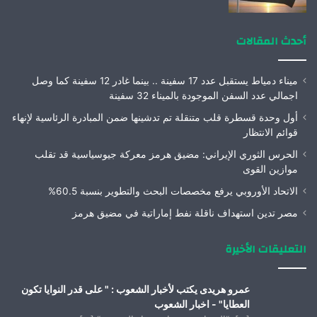
أحدث المقالات
ميناء دمياط يستقبل عدد 17 سفينة .. بينما غادر 12 سفينة كما وصل
اجمالي عدد السفن الموجودة بالميناء 32 سفينة
أول وحدة قسطرة قلب متنقلة تم تدشينها ضمن المبادرة الرئاسية لإنهاء
قوائم الانتظار
الحرس الثوري الإيراني: مضيق هرمز معركة جيوسياسية قد تقلب
موازين القوى
الاتحاد الأوروبي يرفع مخصصات البحث والتطوير بنسبة 60.5%
مصر تدين استهداف ناقلة نفط إماراتية في مضيق هرمز
التعليقات الأخيرة
عمرو هريدى يكتب لأخبار الشعوب : " على قدر النوايا تكون
العطايا" - اخبار الشعوب