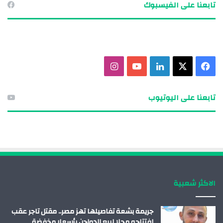
تابعنا على الفيسبوك
ف
X
ل
ي
ا
ي
ي
و
ن
تابعنا على اليوتيوب
س
ن
ت
س
ب
ك
ي
ت
و
د
و
ق
ك
إ
ب
ر
الاكثر شعبية
ن
ا
م
جريمة بشعة تفاصيلها تهز مصر.. مقتل تاجر عقب
افتتاحه محلا لبيع الدواجن بأسعار مخفضة