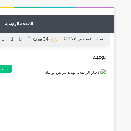
الصفحة الرئيسية
℃
34
X
فيسبوك
ل
السبت, أغسطس 8 2026
Rome
بوعيك
مقالا