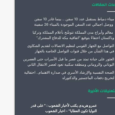
دث المقالات
ميناء دمياط يستقبل عدد 10 سفن .. بينما غادر 10 سفن
ووصل اجمالي عدد السفن الموجودة بالميناء 26 سفينة
معالم وأبراج مدن المملكة تتوشّح بأعلام المملكة وتركيا
وباكستان احتفاءً بتوقيع “اتفاقية مكة للدفاع المشترك”
التواصل مع الجهاز القومي لتنظيم الاتصالات لتقديم الشكاوى
في هذا الشأن من خلال قنوات التواصل الخاصة بالجهاز
العثور على جبانة تمتد من عصر ما قبل الأسرات حتى العصرين
اليوناني والروماني ومنطقة سكنية تعود لعصر الانتقال الثاني
الصحة النفسية والإرشاد الأسري في صدارة الاهتمام.. احتفالية
لتخريج دفعات الماجستير والدكتوراه
تعليقات الأخيرة
عمرو هريدى يكتب لأخبار الشعوب : " على قدر
النوايا تكون العطايا" - اخبار الشعوب