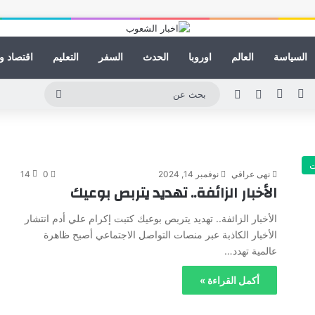
السياسة
العالم
اوروبا
الحدث
السفر
التعليم
اقتصاد و
ينكدإن
يوتيوب
انستقرام
مقال عشوائي
الوضع المظلم
بحث
عن
ت
نهى عراقي
نوفمبر 14, 2024
0
14
الأخبار الزائفة.. تهديد يتربص بوعيك
الأخبار الزائفة.. تهديد يتربص بوعيك كتبت إكرام علي أدم انتشار
الأخبار الكاذبة عبر منصات التواصل الاجتماعي أصبح ظاهرة
عالمية تهدد…
أكمل القراءة »