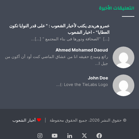
التعليقات الأخيرة
عمرو هريدى يكتب لأخبار الشعوب : " على قدر النوايا تكون
العطايا" - اخبار الشعوب
[…] “الصحافة ودورها فى بناء المجتمع “ […]...
Ahmed Mohamed Daoud
رائع ومبدع حقيقه انا من عشاق الماضي كنت أود أن أكون من
جيل ا...
John Doe
Love the TieLabs Logo :)...
© حقوق النشر 2026، جميع الحقوق محفوظة |
أخبار الشعوب
فيسبوك
X
لينكدإن
يوتيوب
انستقرام