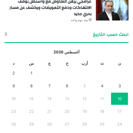
عراقجي يرهن التفاوض مع واشنطن بوقف
الانتهاكات ودفع التعويضات ويكشف عن مسار
بحري جديد
منذ يوم واحد
ابحث حسب التاريخ
أغسطس 2026
ن
ث
أرب
خ
ج
س
د
2
1
9
8
7
6
5
4
3
16
15
14
13
12
11
10
23
22
21
20
19
18
17
30
29
28
27
26
25
24