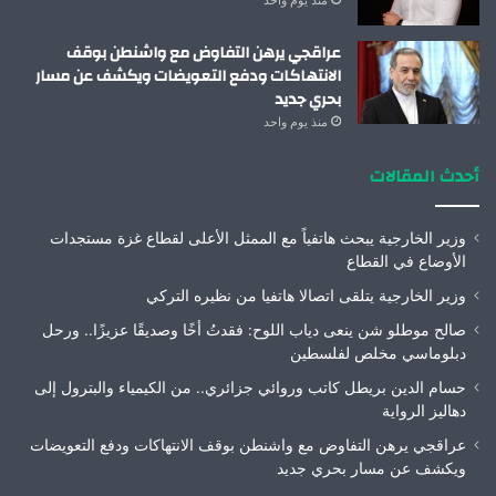
منذ يوم واحد
عراقجي يرهن التفاوض مع واشنطن بوقف
الانتهاكات ودفع التعويضات ويكشف عن مسار
بحري جديد
منذ يوم واحد
أحدث المقالات
وزير الخارجية يبحث هاتفياً مع الممثل الأعلى لقطاع غزة مستجدات
الأوضاع في القطاع
وزير الخارجية يتلقى اتصالا هاتفيا من نظيره التركي
صالح موطلو شن ينعى دياب اللوح: فقدتُ أخًا وصديقًا عزيزًا.. ورحل
دبلوماسي مخلص لفلسطين
حسام الدين بريطل كاتب وروائي جزائري.. من الكيمياء والبترول إلى
دهاليز الرواية
عراقجي يرهن التفاوض مع واشنطن بوقف الانتهاكات ودفع التعويضات
ويكشف عن مسار بحري جديد