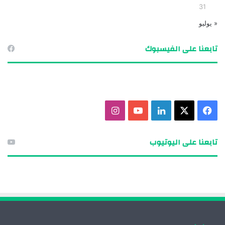
31
« يوليو
تابعنا على الفيسبوك
ف
X
ل
ي
ا
ي
ي
و
ن
تابعنا على اليوتيوب
س
ن
ت
س
ب
ك
ي
ت
و
د
و
ق
ك
إ
ب
ر