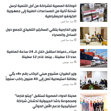
الوكالة المصرية للشراكة من أجل التنمية ترسل
شحنة ثانية من المساعدات الطبية إلى جمهورية
الكونغو الديمقراطية
منذ ساعتين
وزير الخارجية يلتقي السكرتير التنفيذي لتجمع دول
الساحل والصحراء
منذ ساعتين
ميناء_دمياط استقبل خلال الـ 24 ساعة الماضية
عدد 13 سفينة .. بينما غادر 12 سفينة
منذ يومين
وزير الطيران: مشروع مبني الركاب رقم «4» يأتي
بطاقة استيعابية تصل إلى 40 مليون راكب سنوياً
منذ يومين
مدينة الدواء المصرية تستقبل “چبتو فارما”
ومجموعة باشا الجيبوتية تدشنان شراكة
استراتيجية لدعم الأمن الدوائي