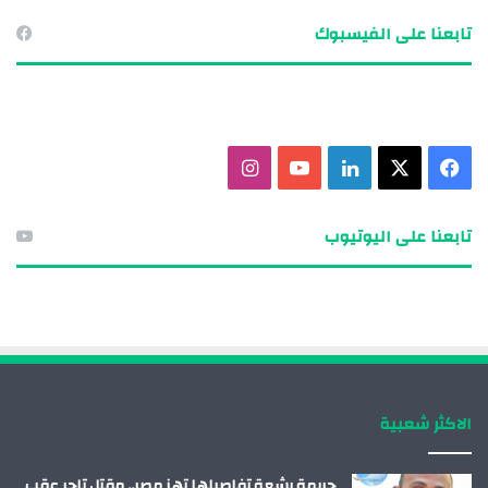
تابعنا على الفيسبوك
ف
X
ل
ي
ا
ي
ي
و
ن
تابعنا على اليوتيوب
س
ن
ت
س
ب
ك
ي
ت
و
د
و
ق
ك
إ
ب
ر
الاكثر شعبية
ن
ا
م
جريمة بشعة تفاصيلها تهز مصر.. مقتل تاجر عقب