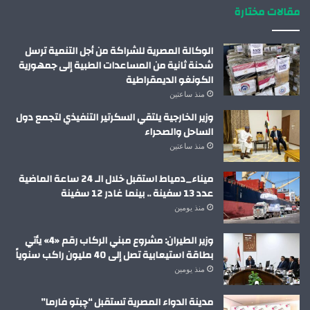
مقالات مختارة
الوكالة المصرية للشراكة من أجل التنمية ترسل
شحنة ثانية من المساعدات الطبية إلى جمهورية
الكونغو الديمقراطية
منذ ساعتين
وزير الخارجية يلتقي السكرتير التنفيذي لتجمع دول
الساحل والصحراء
منذ ساعتين
ميناء_دمياط استقبل خلال الـ 24 ساعة الماضية
عدد 13 سفينة .. بينما غادر 12 سفينة
منذ يومين
وزير الطيران: مشروع مبني الركاب رقم «4» يأتي
بطاقة استيعابية تصل إلى 40 مليون راكب سنوياً
منذ يومين
مدينة الدواء المصرية تستقبل “چبتو فارما”