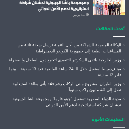
ومجموعة باشا الجيبوتية تدشنان شراكة
استراتيجية لدعم الأمن الدوائي
منذ يومين
أحدث المقالات
الوكالة المصرية للشراكة من أجل التنمية ترسل شحنة ثانية من
المساعدات الطبية إلى جمهورية الكونغو الديمقراطية
وزير الخارجية يلتقي السكرتير التنفيذي لتجمع دول الساحل والصحراء
ميناء_دمياط استقبل خلال الـ 24 ساعة الماضية عدد 13 سفينة .. بينما
غادر 12 سفينة
وزير الطيران: مشروع مبني الركاب رقم «4» يأتي بطاقة استيعابية
تصل إلى 40 مليون راكب سنوياً
مدينة الدواء المصرية تستقبل “چبتو فارما” ومجموعة باشا الجيبوتية
تدشنان شراكة استراتيجية لدعم الأمن الدوائي
التعليقات الأخيرة