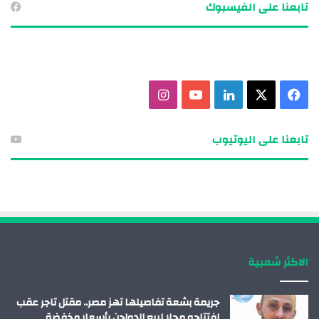
تابعنا على الفيسبوك
ف
X
ل
ي
ا
ي
ي
و
ن
تابعنا على اليوتيوب
س
ن
ت
س
ب
ك
ي
ت
و
د
و
ق
ك
إ
ب
ر
الاكثر شعبية
ن
ا
م
جريمة بشعة تفاصيلها تهز مصر.. مقتل تاجر عقب
افتتاحه محلا لبيع الدواجن بأسعار مخفضة