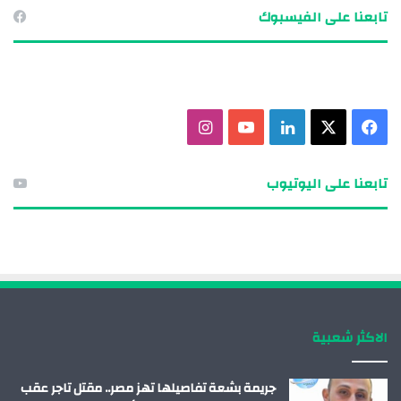
تابعنا على الفيسبوك
ف
X
ل
ي
ا
ي
ي
و
ن
تابعنا على اليوتيوب
س
ن
ت
س
ب
ك
ي
ت
و
د
و
ق
ك
إ
ب
ر
الاكثر شعبية
ن
ا
م
جريمة بشعة تفاصيلها تهز مصر.. مقتل تاجر عقب