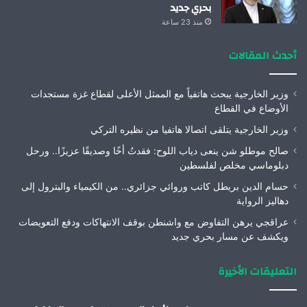
بحري جديد
منذ 23 ساعة
أحدث المقالات
وزير الخارجية يبحث هاتفياً مع الممثل الأعلى لقطاع غزة مستجدات
الأوضاع في القطاع
وزير الخارجية يتلقى اتصالا هاتفيا من نظيره التركي
صالح موطلو شن ينعى دياب اللوح: فقدتُ أخًا وصديقًا عزيزًا.. ورحل
دبلوماسي مخلص لفلسطين
حسام الدين بريطل كاتب وروائي جزائري.. من الكيمياء والبترول إلى
دهاليز الرواية
عراقجي يرهن التفاوض مع واشنطن بوقف الانتهاكات ودفع التعويضات
ويكشف عن مسار بحري جديد
التعليقات الأخيرة