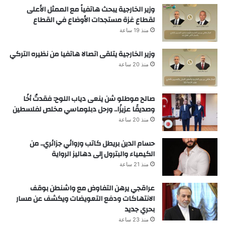
وزير الخارجية يبحث هاتفياً مع الممثل الأعلى
لقطاع غزة مستجدات الأوضاع في القطاع
منذ 19 ساعة
وزير الخارجية يتلقى اتصالا هاتفيا من نظيره التركي
منذ 20 ساعة
صالح موطلو شن ينعى دياب اللوح: فقدتُ أخًا
وصديقًا عزيزًا.. ورحل دبلوماسي مخلص لفلسطين
منذ 20 ساعة
حسام الدين بريطل كاتب وروائي جزائري.. من
الكيمياء والبترول إلى دهاليز الرواية
منذ 21 ساعة
عراقجي يرهن التفاوض مع واشنطن بوقف
الانتهاكات ودفع التعويضات ويكشف عن مسار
بحري جديد
منذ 23 ساعة