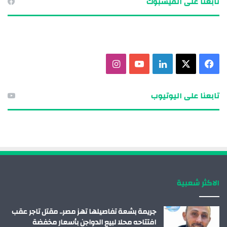
تابعنا على الفيسبوك
ف
X
ل
ي
ا
ي
ي
و
ن
تابعنا على اليوتيوب
س
ن
ت
س
ب
ك
ي
ت
و
د
و
ق
ك
إ
ب
ر
الاكثر شعبية
ن
ا
م
جريمة بشعة تفاصيلها تهز مصر.. مقتل تاجر عقب
افتتاحه محلا لبيع الدواجن بأسعار مخفضة