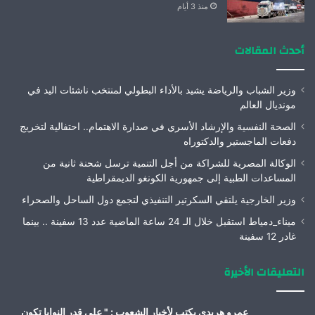
منذ 3 أيام
أحدث المقالات
وزير الشباب والرياضة يشيد بالأداء البطولي لمنتخب ناشئات اليد في
مونديال العالم
الصحة النفسية والإرشاد الأسري في صدارة الاهتمام.. احتفالية لتخريج
دفعات الماجستير والدكتوراه
الوكالة المصرية للشراكة من أجل التنمية ترسل شحنة ثانية من
المساعدات الطبية إلى جمهورية الكونغو الديمقراطية
وزير الخارجية يلتقي السكرتير التنفيذي لتجمع دول الساحل والصحراء
ميناء_دمياط استقبل خلال الـ 24 ساعة الماضية عدد 13 سفينة .. بينما
غادر 12 سفينة
التعليقات الأخيرة
عمرو هريدى يكتب لأخبار الشعوب : " على قدر النوايا تكون