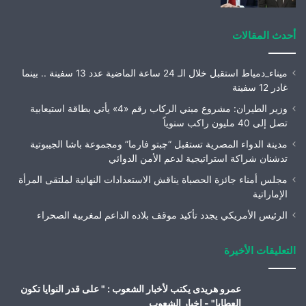
أحدث المقالات
ميناء_دمياط استقبل خلال الـ 24 ساعة الماضية عدد 13 سفينة .. بينما
غادر 12 سفينة
وزير الطيران: مشروع مبني الركاب رقم «4» يأتي بطاقة استيعابية
تصل إلى 40 مليون راكب سنوياً
مدينة الدواء المصرية تستقبل “چبتو فارما” ومجموعة باشا الجيبوتية
تدشنان شراكة استراتيجية لدعم الأمن الدوائي
مجلس أمناء جائزة الحصباة يناقش الاستعدادات النهائية لملتقى المرأة
الإماراتية
الرئيس الأمريكي يجدد تأكيد موقف بلاده الداعم لمغربية الصحراء
التعليقات الأخيرة
عمرو هريدى يكتب لأخبار الشعوب : " على قدر النوايا تكون
العطايا" - اخبار الشعوب