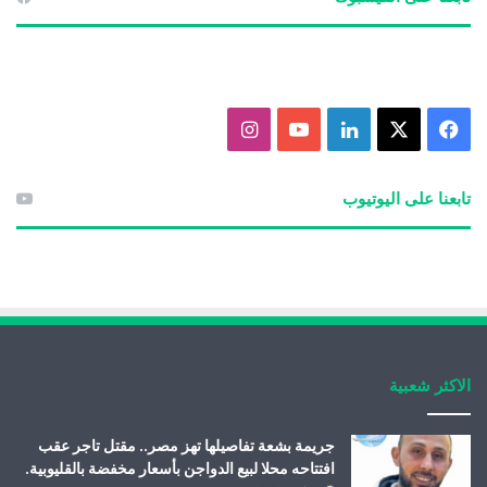
ف
X
ل
ي
ا
ي
ي
و
ن
تابعنا على اليوتيوب
س
ن
ت
س
ب
ك
ي
ت
و
د
و
ق
ك
إ
ب
ر
الاكثر شعبية
ن
ا
م
جريمة بشعة تفاصيلها تهز مصر.. مقتل تاجر عقب
افتتاحه محلا لبيع الدواجن بأسعار مخفضة بالقليوبية.