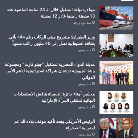
ميناء_دمياط استقبل خلال الـ 24 ساعة الماضية عدد
13 سفينة .. بينما غادر 12 سفينة
منذ يوم واحد
وزير الطيران: مشروع مبني الركاب رقم «4» يأتي
بطاقة استيعابية تصل إلى 40 مليون راكب سنوياً
منذ يومين
مدينة الدواء المصرية تستقبل “چبتو فارما” ومجموعة
باشا الجيبوتية تدشنان شراكة استراتيجية لدعم الأمن
الدوائي
منذ يومين
مجلس أمناء جائزة الحصباة يناقش الاستعدادات
النهائية لملتقى المرأة الإماراتية
منذ يومين
الرئيس الأمريكي يجدد تأكيد موقف بلاده الداعم
لمغربية الصحراء
منذ يومين