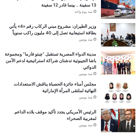
13 سفينة .. بينما غادر 12 سفينة
منذ يوم واحد
وزير الطيران: مشروع مبني الركاب رقم «4» يأتي
بطاقة استيعابية تصل إلى 40 مليون راكب سنوياً
منذ يومين
مدينة الدواء المصرية تستقبل “چبتو فارما” ومجموعة
باشا الجيبوتية تدشنان شراكة استراتيجية لدعم الأمن
الدوائي
منذ يومين
مجلس أمناء جائزة الحصباة يناقش الاستعدادات
النهائية لملتقى المرأة الإماراتية
منذ يومين
الرئيس الأمريكي يجدد تأكيد موقف بلاده الداعم
لمغربية الصحراء
منذ يومين