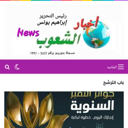
بح
الوضع ا
القائمة
باب الترشح