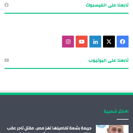
تابعنا على الفيسبوك
ف
X
ل
ي
ا
ي
ي
و
ن
تابعنا على اليوتيوب
س
ن
ت
س
ب
ك
ي
ت
و
د
و
ق
ك
إ
ب
ر
الاكثر شعبية
ن
ا
م
جريمة بشعة تفاصيلها تهز مصر.. مقتل تاجر عقب