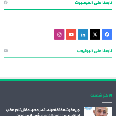
تابعنا على الفيسبوك
ف
X
ل
ي
ا
ي
ي
و
ن
تابعنا على اليوتيوب
س
ن
ت
س
ب
ك
ي
ت
و
د
و
ق
ك
إ
ب
ر
الاكثر شعبية
ن
ا
م
جريمة بشعة تفاصيلها تهز مصر.. مقتل تاجر عقب
افتتاحه محلا لبيع الدواجن بأسعار مخفضة