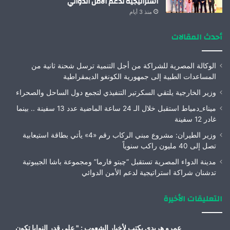
استراتيجية لدعم الأمن الدوائي
منذ 3 أيام
أحدث المقالات
الوكالة المصرية للشراكة من أجل التنمية ترسل شحنة ثانية من
المساعدات الطبية إلى جمهورية الكونغو الديمقراطية
وزير الخارجية يلتقي السكرتير التنفيذي لتجمع دول الساحل والصحراء
ميناء_دمياط استقبل خلال الـ 24 ساعة الماضية عدد 13 سفينة .. بينما
غادر 12 سفينة
وزير الطيران: مشروع مبني الركاب رقم «4» يأتي بطاقة استيعابية
تصل إلى 40 مليون راكب سنوياً
مدينة الدواء المصرية تستقبل “چبتو فارما” ومجموعة باشا الجيبوتية
تدشنان شراكة استراتيجية لدعم الأمن الدوائي
التعليقات الأخيرة
عمرو هريدى يكتب لأخبار الشعوب : " على قدر النوايا تكون