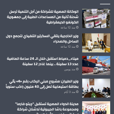
الوكالة المصرية للشراكة من أجل التنمية ترسل
شحنة ثانية من المساعدات الطبية إلى جمهورية
الكونغو الديمقراطية
منذ 12 ساعة
وزير الخارجية يلتقي السكرتير التنفيذي لتجمع دول
الساحل والصحراء
منذ 12 ساعة
ميناء_دمياط استقبل خلال الـ 24 ساعة الماضية
عدد 13 سفينة .. بينما غادر 12 سفينة
منذ يومين
وزير الطيران: مشروع مبني الركاب رقم «4» يأتي
بطاقة استيعابية تصل إلى 40 مليون راكب سنوياً
منذ 3 أيام
مدينة الدواء المصرية تستقبل “چبتو فارما”
ومجموعة باشا الجيبوتية تدشنان شراكة