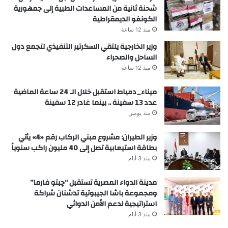
شحنة ثانية من المساعدات الطبية إلى جمهورية
الكونغو الديمقراطية
منذ 12 ساعة
وزير الخارجية يلتقي السكرتير التنفيذي لتجمع دول
الساحل والصحراء
منذ 12 ساعة
ميناء_دمياط استقبل خلال الـ 24 ساعة الماضية
عدد 13 سفينة .. بينما غادر 12 سفينة
منذ يومين
وزير الطيران: مشروع مبني الركاب رقم «4» يأتي
بطاقة استيعابية تصل إلى 40 مليون راكب سنوياً
منذ 3 أيام
مدينة الدواء المصرية تستقبل “چبتو فارما”
ومجموعة باشا الجيبوتية تدشنان شراكة
استراتيجية لدعم الأمن الدوائي
منذ 3 أيام