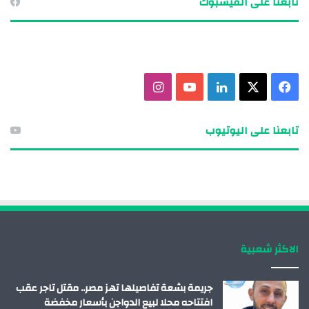
تابعنا على الفيسبوك
ف
X
ل
ي
ا
ي
ي
و
ن
تابعنا على اليوتيوب
س
ن
ت
س
ب
ك
ي
ت
و
د
و
ق
ك
إ
ب
ر
الاكثر شعبية
ن
ا
م
جريمة بشعة تفاصيلها تهز مصر.. مقتل تاجر عقب
افتتاحه محلا لبيع الدواجن بأسعار مخفضة