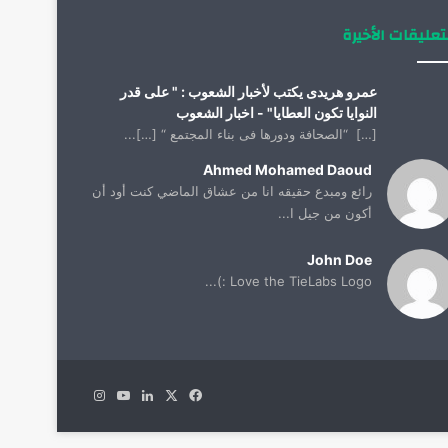
تعليقات الأخيرة
عمرو هريدى يكتب لأخبار الشعوب : " على قدر
النوايا تكون العطايا" - اخبار الشعوب
[…] “الصحافة ودورها فى بناء المجتمع “ […]...
Ahmed Mohamed Daoud
رائع ومبدع حقيقه انا من عشاق الماضي كنت أود أن
أكون من جيل ا...
John Doe
Love the TieLabs Logo :)...
X
فيسبوك
لينكدإن
يوتيوب
انستقرام