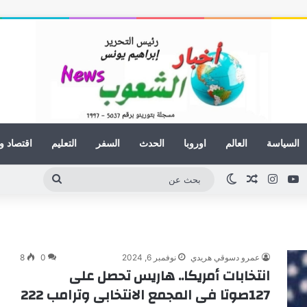
السياسة
العالم
اوروبا
الحدث
السفر
التعليم
اقتصاد و
ينكدإن
يوتيوب
انستقرام
مقال عشوائي
الوضع المظلم
بحث
عن
عمرو دسوقي هريدي
نوفمبر 6, 2024
0
8
انتخابات أمريكا.. هاريس تحصل على
127صوتا فى المجمع الانتخابى وترامب 222