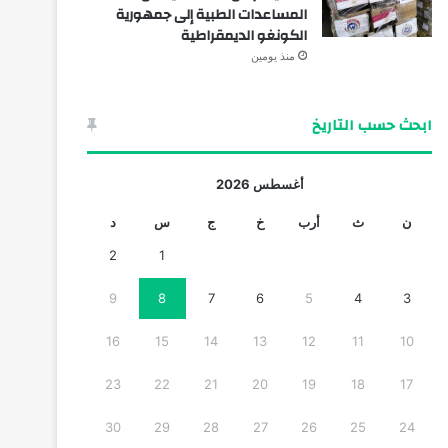
المساعدات الطبية إلى جمهورية
الكونغو الديمقراطية
منذ يومين
ابحث حسب التاريخ
أغسطس 2026
ن
ث
أرب
خ
ج
س
د
2
1
9
8
7
6
5
4
3
16
15
14
13
12
11
10
23
22
21
20
19
18
17
30
29
28
27
26
25
24