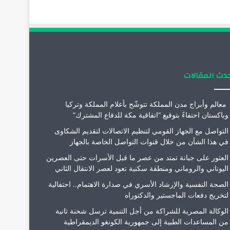
ك
إ
ب
ر
ن
ا
م
دث المقالات
معالم وأبراج مدن المملكة تتوشّح بأعلام المملكة وتركيا
وباكستان احتفاءً بتوقيع “اتفاقية مكة للدفاع المشترك”
التواصل مع الجهاز القومي لتنظيم الاتصالات لتقديم الشكاوى
في هذا الشأن من خلال قنوات التواصل الخاصة بالجهاز
العثور على جبانة تمتد من عصر ما قبل الأسرات حتى العصرين
اليوناني والروماني ومنطقة سكنية تعود لعصر الانتقال الثاني
الصحة النفسية والإرشاد الأسري في صدارة الاهتمام.. احتفالية
لتخريج دفعات الماجستير والدكتوراه
الوكالة المصرية للشراكة من أجل التنمية ترسل شحنة ثانية
من المساعدات الطبية إلى جمهورية الكونغو الديمقراطية