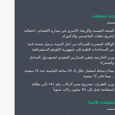
م
دث المقالات
الصحة النفسية والإرشاد الأسري في صدارة الاهتمام.. احتفالية
لتخريج دفعات الماجستير والدكتوراه
الوكالة المصرية للشراكة من أجل التنمية ترسل شحنة ثانية
من المساعدات الطبية إلى جمهورية الكونغو الديمقراطية
وزير الخارجية يلتقي السكرتير التنفيذي لتجمع دول الساحل
والصحراء
ميناء_دمياط استقبل خلال الـ 24 ساعة الماضية عدد 13 سفينة
.. بينما غادر 12 سفينة
وزير الطيران: مشروع مبني الركاب رقم «4» يأتي بطاقة
استيعابية تصل إلى 40 مليون راكب سنوياً
تعليقات الأخيرة