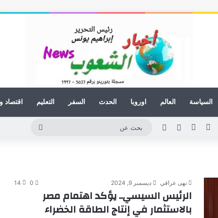
السياسة
العالم
اوروبا
الحدث
السفر
التعليم
اقتصاد و
ينكدإن
يوتيوب
انستقرام
مقال عشوائي
الوضع المظلم
بحث
عن
نهى عراقي
ديسمبر 9, 2024
0
14
الرئيس السيسي.. يؤكد اهتمام مصر
بالاستثمار في إنتاج الطاقة الخضراء