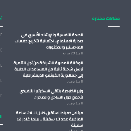
مقالات مختارة
أح
الصحة النفسية والإرشاد الأسري في
صدارة الاهتمام.. احتفالية لتخريج دفعات
الماجستير والدكتوراه
منذ 23 ساعة
الوكالة المصرية للشراكة من أجل التنمية
ترسل شحنة ثانية من المساعدات الطبية
إلى جمهورية الكونغو الديمقراطية
منذ يومين
وزير الخارجية يلتقي السكرتير التنفيذي
لتجمع دول الساحل والصحراء
منذ يومين
ميناء_دمياط استقبل خلال الـ 24 ساعة
ال
الماضية عدد 13 سفينة .. بينما غادر 12
سفينة