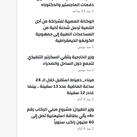
دفعات الماجستير والدكتوراه
منذ 23 ساعة
الوكالة المصرية للشراكة من أجل
التنمية ترسل شحنة ثانية من
المساعدات الطبية إلى جمهورية
الكونغو الديمقراطية
منذ يومين
وزير الخارجية يلتقي السكرتير التنفيذي
لتجمع دول الساحل والصحراء
منذ يومين
ميناء_دمياط استقبل خلال الـ 24
ساعة الماضية عدد 13 سفينة .. بينما
غادر 12 سفينة
منذ 4 أيام
وزير الطيران: مشروع مبني الركاب رقم
«4» يأتي بطاقة استيعابية تصل إلى
40 مليون راكب سنوياً
منذ 4 أيام