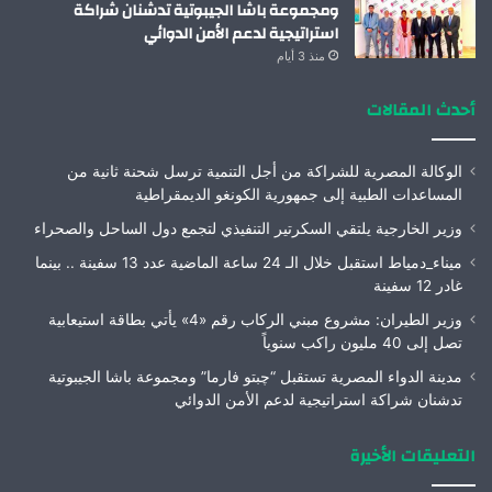
ومجموعة باشا الجيبوتية تدشنان شراكة
استراتيجية لدعم الأمن الدوائي
منذ 3 أيام
أحدث المقالات
الوكالة المصرية للشراكة من أجل التنمية ترسل شحنة ثانية من
المساعدات الطبية إلى جمهورية الكونغو الديمقراطية
وزير الخارجية يلتقي السكرتير التنفيذي لتجمع دول الساحل والصحراء
ميناء_دمياط استقبل خلال الـ 24 ساعة الماضية عدد 13 سفينة .. بينما
غادر 12 سفينة
وزير الطيران: مشروع مبني الركاب رقم «4» يأتي بطاقة استيعابية
تصل إلى 40 مليون راكب سنوياً
مدينة الدواء المصرية تستقبل “چبتو فارما” ومجموعة باشا الجيبوتية
تدشنان شراكة استراتيجية لدعم الأمن الدوائي
التعليقات الأخيرة