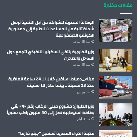
مقالات مختارة
الوكالة المصرية للشراكة من أجل التنمية ترسل
شحنة ثانية من المساعدات الطبية إلى جمهورية
الكونغو الديمقراطية
منذ 15 ساعة
وزير الخارجية يلتقي السكرتير التنفيذي لتجمع دول
الساحل والصحراء
منذ 15 ساعة
ميناء_دمياط استقبل خلال الـ 24 ساعة الماضية
عدد 13 سفينة .. بينما غادر 12 سفينة
منذ يومين
وزير الطيران: مشروع مبني الركاب رقم «4» يأتي
بطاقة استيعابية تصل إلى 40 مليون راكب سنوياً
منذ 3 أيام
مدينة الدواء المصرية تستقبل “چبتو فارما”