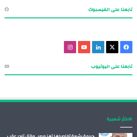
تابعنا على الفيسبوك
ف
X
ل
ي
ا
ي
ي
و
ن
تابعنا على اليوتيوب
س
ن
ت
س
ب
ك
ي
ت
و
د
و
ق
ك
إ
ب
ر
الاكثر شعبية
ن
ا
م
جريمة بشعة تفاصيلها تهز مصر.. مقتل تاجر عقب