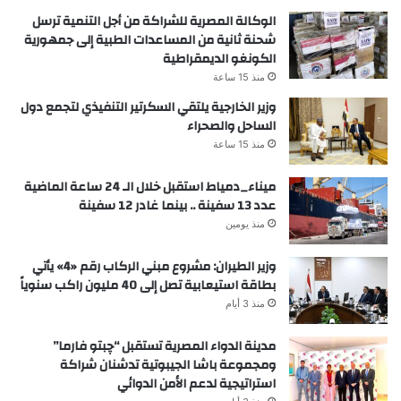
الوكالة المصرية للشراكة من أجل التنمية ترسل
شحنة ثانية من المساعدات الطبية إلى جمهورية
الكونغو الديمقراطية
منذ 15 ساعة
وزير الخارجية يلتقي السكرتير التنفيذي لتجمع دول
الساحل والصحراء
منذ 15 ساعة
ميناء_دمياط استقبل خلال الـ 24 ساعة الماضية
عدد 13 سفينة .. بينما غادر 12 سفينة
منذ يومين
وزير الطيران: مشروع مبني الركاب رقم «4» يأتي
بطاقة استيعابية تصل إلى 40 مليون راكب سنوياً
منذ 3 أيام
مدينة الدواء المصرية تستقبل “چبتو فارما”
ومجموعة باشا الجيبوتية تدشنان شراكة
استراتيجية لدعم الأمن الدوائي