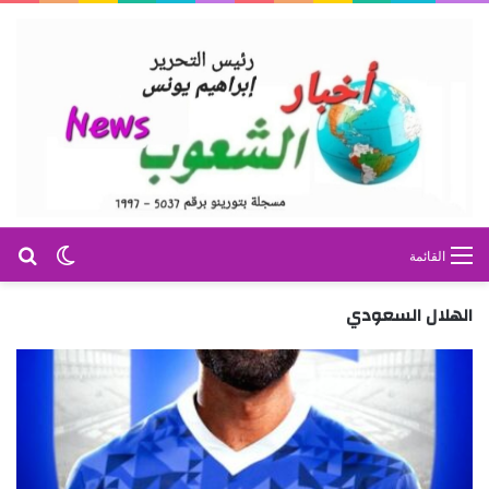
بح
الوضع ا
القائمة
الهلال السعودي