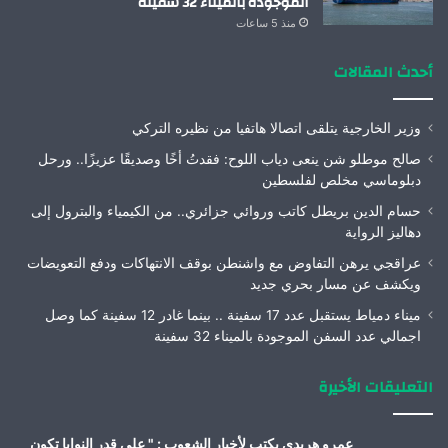
الموجودة بالميناء 32 سفينة
منذ 5 ساعات
أحدث المقالات
وزير الخارجية يتلقى اتصالا هاتفيا من نظيره التركي
صالح موطلو شن ينعى دياب اللوح: فقدتُ أخًا وصديقًا عزيزًا.. ورحل
دبلوماسي مخلص لفلسطين
حسام الدين بريطل كاتب وروائي جزائري.. من الكيمياء والبترول إلى
دهاليز الرواية
عراقجي يرهن التفاوض مع واشنطن بوقف الانتهاكات ودفع التعويضات
ويكشف عن مسار بحري جديد
ميناء دمياط يستقبل عدد 17 سفينة .. بينما غادر 12 سفينة كما وصل
اجمالي عدد السفن الموجودة بالميناء 32 سفينة
التعليقات الأخيرة
عمرو هريدى يكتب لأخبار الشعوب : " على قدر النوايا تكون