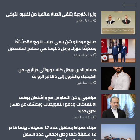
وزير الخارجية يتلقى اتصالا هاتفيا من نظيره التركي
منذ 8 دقائق
صالح موطلو شن ينعى دياب اللوح: فقدتُ أخًا
وصديقًا عزيزًا.. ورحل دبلوماسي مخلص لفلسطين
منذ 45 دقيقة
حسام الدين بريطل كاتب وروائي جزائري.. من
الكيمياء والبترول إلى دهاليز الرواية
منذ ساعتين
عراقجي يرهن التفاوض مع واشنطن بوقف
الانتهاكات ودفع التعويضات ويكشف عن مسار
بحري جديد
منذ 4 ساعات
ميناء دمياط يستقبل عدد 17 سفينة .. بينما غادر
12 سفينة كما وصل اجمالي عدد السفن