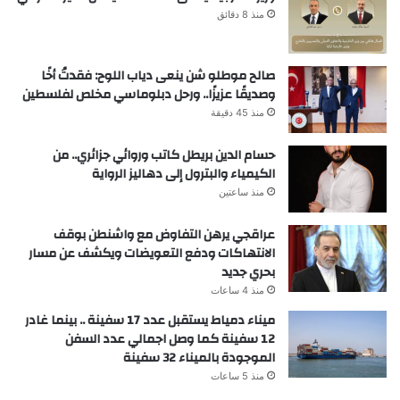
منذ 8 دقائق
صالح موطلو شن ينعى دياب اللوح: فقدتُ أخًا
وصديقًا عزيزًا.. ورحل دبلوماسي مخلص لفلسطين
منذ 45 دقيقة
حسام الدين بريطل كاتب وروائي جزائري.. من
الكيمياء والبترول إلى دهاليز الرواية
منذ ساعتين
عراقجي يرهن التفاوض مع واشنطن بوقف
الانتهاكات ودفع التعويضات ويكشف عن مسار
بحري جديد
منذ 4 ساعات
ميناء دمياط يستقبل عدد 17 سفينة .. بينما غادر
12 سفينة كما وصل اجمالي عدد السفن
الموجودة بالميناء 32 سفينة
منذ 5 ساعات