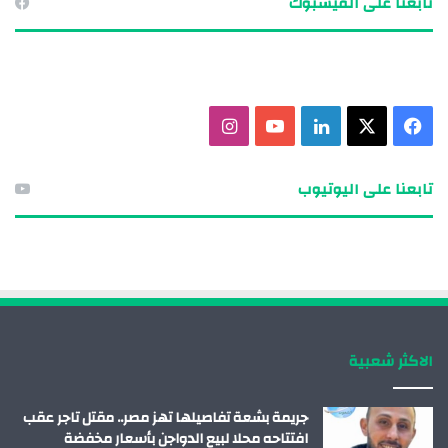
تابعنا على الفيسبوك
ف
X
ل
ي
ا
ي
ي
و
ن
تابعنا على اليوتيوب
س
ن
ت
س
ب
ك
ي
ت
و
د
و
ق
ك
إ
ب
ر
الاكثر شعبية
ن
ا
م
جريمة بشعة تفاصيلها تهز مصر.. مقتل تاجر عقب
افتتاحه محلا لبيع الدواجن بأسعار مخفضة