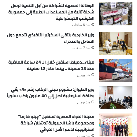
الوكالة المصرية للشراكة من أجل التنمية ترسل
شحنة ثانية من المساعدات الطبية إلى جمهورية
الكونغو الديمقراطية
منذ 6 ساعات
وزير الخارجية يلتقي السكرتير التنفيذي لتجمع دول
الساحل والصحراء
منذ 7 ساعات
ميناء_دمياط استقبل خلال الـ 24 ساعة الماضية
عدد 13 سفينة .. بينما غادر 12 سفينة
منذ يومين
وزير الطيران: مشروع مبني الركاب رقم «4» يأتي
بطاقة استيعابية تصل إلى 40 مليون راكب سنوياً
منذ يومين
مدينة الدواء المصرية تستقبل “چبتو فارما”
ومجموعة باشا الجيبوتية تدشنان شراكة
استراتيجية لدعم الأمن الدوائي
منذ يومين