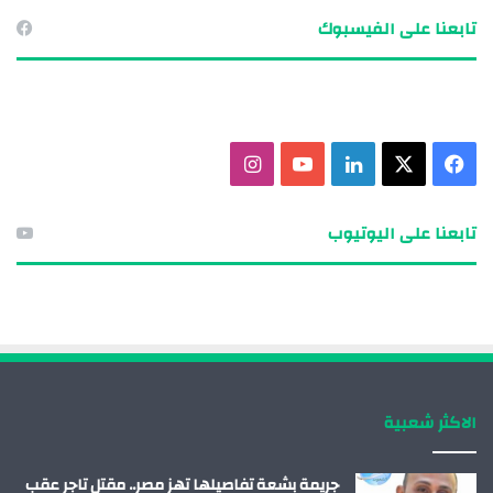
تابعنا على الفيسبوك
ف
X
ل
ي
ا
ي
ي
و
ن
تابعنا على اليوتيوب
س
ن
ت
س
ب
ك
ي
ت
و
د
و
ق
ك
إ
ب
ر
الاكثر شعبية
ن
ا
م
جريمة بشعة تفاصيلها تهز مصر.. مقتل تاجر عقب