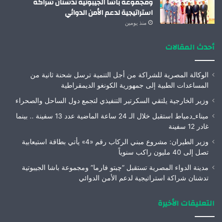
ومجموعة باشا الجيبوتية تدشنان شراكة
استراتيجية لدعم الأمن الدوائي
منذ يومين
أحدث المقالات
الوكالة المصرية للشراكة من أجل التنمية ترسل شحنة ثانية من
المساعدات الطبية إلى جمهورية الكونغو الديمقراطية
وزير الخارجية يلتقي السكرتير التنفيذي لتجمع دول الساحل والصحراء
ميناء_دمياط استقبل خلال الـ 24 ساعة الماضية عدد 13 سفينة .. بينما
غادر 12 سفينة
وزير الطيران: مشروع مبني الركاب رقم «4» يأتي بطاقة استيعابية
تصل إلى 40 مليون راكب سنوياً
مدينة الدواء المصرية تستقبل “چبتو فارما” ومجموعة باشا الجيبوتية
تدشنان شراكة استراتيجية لدعم الأمن الدوائي
التعليقات الأخيرة