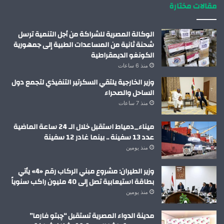
مقالات مختارة
الوكالة المصرية للشراكة من أجل التنمية ترسل
شحنة ثانية من المساعدات الطبية إلى جمهورية
الكونغو الديمقراطية
منذ 6 ساعات
وزير الخارجية يلتقي السكرتير التنفيذي لتجمع دول
الساحل والصحراء
منذ 7 ساعات
ميناء_دمياط استقبل خلال الـ 24 ساعة الماضية
عدد 13 سفينة .. بينما غادر 12 سفينة
منذ يومين
وزير الطيران: مشروع مبني الركاب رقم «4» يأتي
بطاقة استيعابية تصل إلى 40 مليون راكب سنوياً
منذ يومين
مدينة الدواء المصرية تستقبل “چبتو فارما”