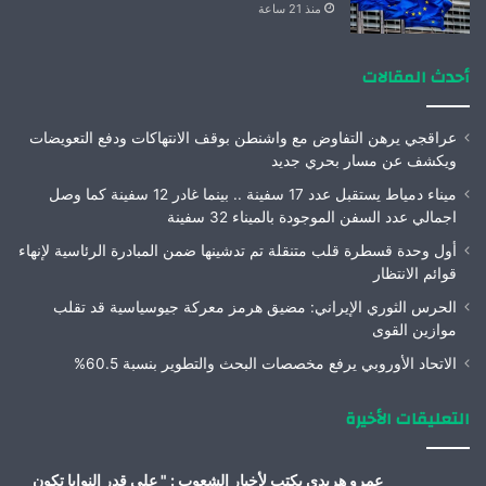
منذ 21 ساعة
أحدث المقالات
عراقجي يرهن التفاوض مع واشنطن بوقف الانتهاكات ودفع التعويضات
ويكشف عن مسار بحري جديد
ميناء دمياط يستقبل عدد 17 سفينة .. بينما غادر 12 سفينة كما وصل
اجمالي عدد السفن الموجودة بالميناء 32 سفينة
أول وحدة قسطرة قلب متنقلة تم تدشينها ضمن المبادرة الرئاسية لإنهاء
قوائم الانتظار
الحرس الثوري الإيراني: مضيق هرمز معركة جيوسياسية قد تقلب
موازين القوى
الاتحاد الأوروبي يرفع مخصصات البحث والتطوير بنسبة 60.5%
التعليقات الأخيرة
عمرو هريدى يكتب لأخبار الشعوب : " على قدر النوايا تكون