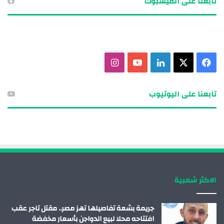
تابعنا على الفيسبوك
ف
X
ل
ي
ا
ي
ي
و
ن
تابعنا على اليوتيوب
س
ن
ت
س
ب
ك
ي
ت
و
د
و
ق
ك
إ
ب
ر
الاكثر شعبية
ن
ا
م
جريمة بشعة تفاصيلها تهز مصر.. مقتل تاجر عقب
افتتاحه محلا لبيع الدواجن بأسعار مخفضة