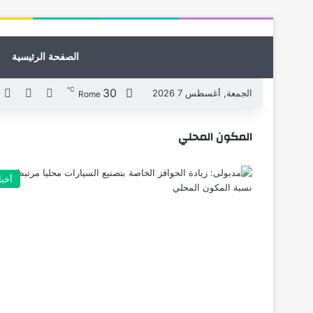
الصفحة الرئيسية
℃
30
X
فيسبوك
ل
الجمعة, أغسطس 7 2026
Rome
المكون المحلي
أخبا