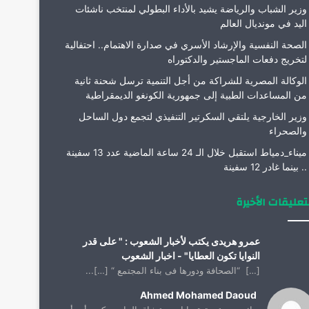
وزير الشباب والرياضة يشيد بالأداء البطولي لمنتخب ناشئات
اليد في مونديال العالم
الصحة النفسية والإرشاد الأسري في صدارة الاهتمام.. احتفالية
لتخريج دفعات الماجستير والدكتوراه
الوكالة المصرية للشراكة من أجل التنمية ترسل شحنة ثانية
من المساعدات الطبية إلى جمهورية الكونغو الديمقراطية
وزير الخارجية يلتقي السكرتير التنفيذي لتجمع دول الساحل
والصحراء
ميناء_دمياط استقبل خلال الـ 24 ساعة الماضية عدد 13 سفينة
.. بينما غادر 12 سفينة
تعليقات الأخيرة
عمرو هريدى يكتب لأخبار الشعوب : " على قدر
النوايا تكون العطايا" - اخبار الشعوب
[…] “الصحافة ودورها فى بناء المجتمع “ […]...
Ahmed Mohamed Daoud