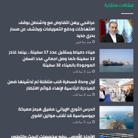
مقالات مختارة
عراقجي يرهن التفاوض مع واشنطن بوقف
الانتهاكات ودفع التعويضات ويكشف عن مسار
بحري جديد
منذ ساعتين
ميناء دمياط يستقبل عدد 17 سفينة .. بينما غادر
12 سفينة كما وصل اجمالي عدد السفن
الموجودة بالميناء 32 سفينة
منذ 3 ساعات
أول وحدة قسطرة قلب متنقلة تم تدشينها ضمن
المبادرة الرئاسية لإنهاء قوائم الانتظار
منذ 4 ساعات
الحرس الثوري الإيراني: مضيق هرمز معركة
جيوسياسية قد تقلب موازين القوى
منذ 5 ساعات
الاتحاد الأوروبي يرفع مخصصات البحث والتطوير