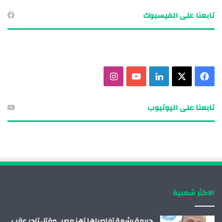
تابعنا على الفيسبوك
ف
X
ل
ي
ا
ي
ي
و
ن
تابعنا على اليوتيوب
س
ن
ت
س
ب
ك
ي
ت
و
د
و
ق
ك
إ
ب
ر
الاكثر شعبية
ن
ا
م
جريمة بشعة تفاصيلها تهز مصر.. مقتل تاجر عقب