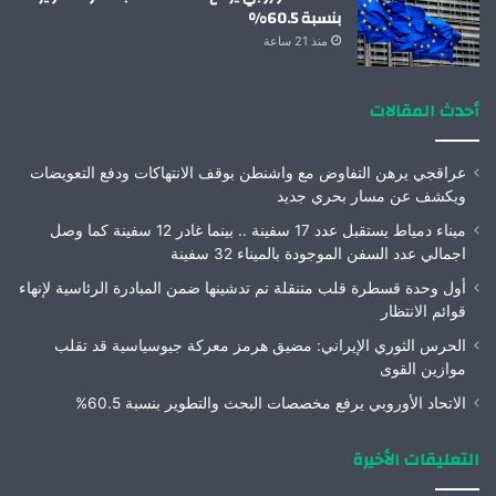
بنسبة 60.5%
منذ 21 ساعة
أحدث المقالات
عراقجي يرهن التفاوض مع واشنطن بوقف الانتهاكات ودفع التعويضات
ويكشف عن مسار بحري جديد
ميناء دمياط يستقبل عدد 17 سفينة .. بينما غادر 12 سفينة كما وصل
اجمالي عدد السفن الموجودة بالميناء 32 سفينة
أول وحدة قسطرة قلب متنقلة تم تدشينها ضمن المبادرة الرئاسية لإنهاء
قوائم الانتظار
الحرس الثوري الإيراني: مضيق هرمز معركة جيوسياسية قد تقلب
موازين القوى
الاتحاد الأوروبي يرفع مخصصات البحث والتطوير بنسبة 60.5%
التعليقات الأخيرة