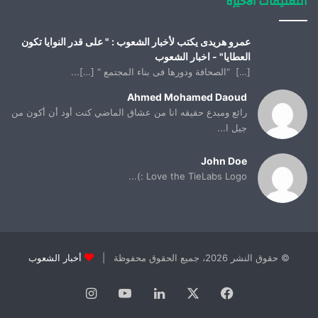
التعليقات الأخيرة
عمرو هريدى يكتب لأخبار الشعوب : " على قدر النوايا تكون
العطايا" - اخبار الشعوب
[…] “الصحافة ودورها فى بناء المجتمع “ […]...
Ahmed Mohamed Daoud
رائع ومبدع حقيقه انا من عشاق الماضي كنت أود أن أكون من
جيل ا...
John Doe
Love the TieLabs Logo :)...
© حقوق النشر 2026، جميع الحقوق محفوظة |
أخبار الشعوب
فيسبوك
X
لينكدإن
يوتيوب
انستقرام