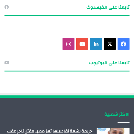
تابعنا على الفيسبوك
ف
X
ل
ي
ا
ي
ي
و
ن
تابعنا على اليوتيوب
س
ن
ت
س
ب
ك
ي
ت
و
د
و
ق
ك
إ
ب
ر
الاكثر شعبية
ن
ا
م
جريمة بشعة تفاصيلها تهز مصر.. مقتل تاجر عقب