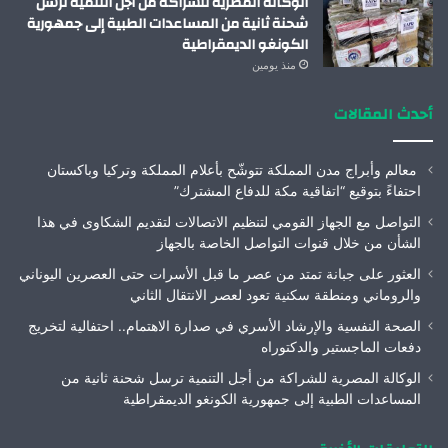
الوكالة المصرية للشراكة من أجل التنمية ترسل
شحنة ثانية من المساعدات الطبية إلى جمهورية
الكونغو الديمقراطية
منذ يومين
أحدث المقالات
معالم وأبراج مدن المملكة تتوشّح بأعلام المملكة وتركيا وباكستان
احتفاءً بتوقيع “اتفاقية مكة للدفاع المشترك”
التواصل مع الجهاز القومي لتنظيم الاتصالات لتقديم الشكاوى في هذا
الشأن من خلال قنوات التواصل الخاصة بالجهاز
العثور على جبانة تمتد من عصر ما قبل الأسرات حتى العصرين اليوناني
والروماني ومنطقة سكنية تعود لعصر الانتقال الثاني
الصحة النفسية والإرشاد الأسري في صدارة الاهتمام.. احتفالية لتخريج
دفعات الماجستير والدكتوراه
الوكالة المصرية للشراكة من أجل التنمية ترسل شحنة ثانية من
المساعدات الطبية إلى جمهورية الكونغو الديمقراطية