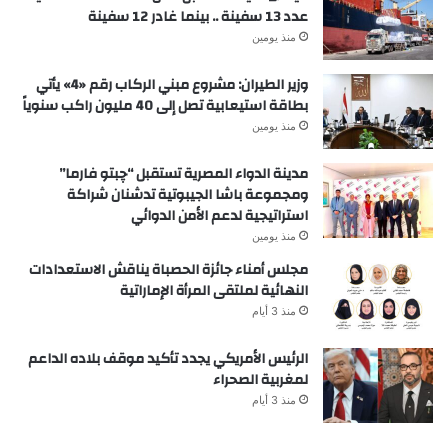
عدد 13 سفينة .. بينما غادر 12 سفينة
منذ يومين
وزير الطيران: مشروع مبني الركاب رقم «4» يأتي
بطاقة استيعابية تصل إلى 40 مليون راكب سنوياً
منذ يومين
مدينة الدواء المصرية تستقبل “چبتو فارما”
ومجموعة باشا الجيبوتية تدشنان شراكة
استراتيجية لدعم الأمن الدوائي
منذ يومين
مجلس أمناء جائزة الحصباة يناقش الاستعدادات
النهائية لملتقى المرأة الإماراتية
منذ 3 أيام
الرئيس الأمريكي يجدد تأكيد موقف بلاده الداعم
لمغربية الصحراء
منذ 3 أيام