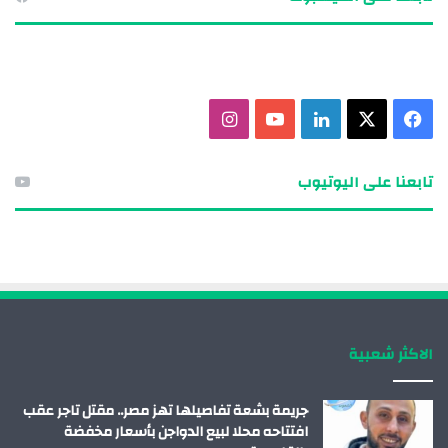
ف
X
ل
ي
ا
ي
ي
و
ن
تابعنا على اليوتيوب
س
ن
ت
س
ب
ك
ي
ت
و
د
و
ق
ك
إ
ب
ر
الاكثر شعبية
ن
ا
م
جريمة بشعة تفاصيلها تهز مصر.. مقتل تاجر عقب
افتتاحه محلا لبيع الدواجن بأسعار مخفضة