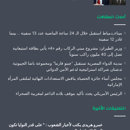
أحدث المقالات
ميناء_دمياط استقبل خلال الـ 24 ساعة الماضية عدد 13 سفينة .. بينما
غادر 12 سفينة
وزير الطيران: مشروع مبني الركاب رقم «4» يأتي بطاقة استيعابية
تصل إلى 40 مليون راكب سنوياً
مدينة الدواء المصرية تستقبل “چبتو فارما” ومجموعة باشا الجيبوتية
تدشنان شراكة استراتيجية لدعم الأمن الدوائي
مجلس أمناء جائزة الحصباة يناقش الاستعدادات النهائية لملتقى المرأة
الإماراتية
الرئيس الأمريكي يجدد تأكيد موقف بلاده الداعم لمغربية الصحراء
التعليقات الأخيرة
عمرو هريدى يكتب لأخبار الشعوب : " على قدر النوايا تكون