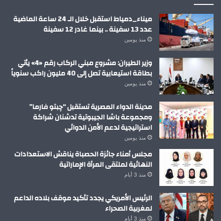
ميناء_دمياط استقبل خلال الـ 24 ساعة الماضية
عدد 13 سفينة .. بينما غادر 12 سفينة
منذ يومين
وزير الطيران: مشروع مبني الركاب رقم «4» يأتي
بطاقة استيعابية تصل إلى 40 مليون راكب سنوياً
منذ يومين
مدينة الدواء المصرية تستقبل “چبتو فارما”
ومجموعة باشا الجيبوتية تدشنان شراكة
استراتيجية لدعم الأمن الدوائي
منذ يومين
مجلس أمناء جائزة الحصباة يناقش الاستعدادات
النهائية لملتقى المرأة الإماراتية
منذ 3 أيام
الرئيس الأمريكي يجدد تأكيد موقف بلاده الداعم
لمغربية الصحراء
منذ 3 أيام