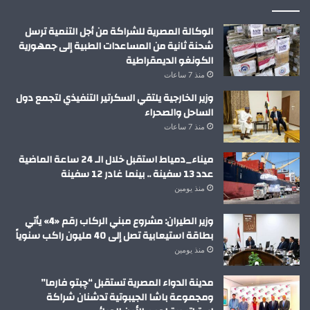
الوكالة المصرية للشراكة من أجل التنمية ترسل
شحنة ثانية من المساعدات الطبية إلى جمهورية
الكونغو الديمقراطية
منذ 7 ساعات
وزير الخارجية يلتقي السكرتير التنفيذي لتجمع دول
الساحل والصحراء
منذ 7 ساعات
ميناء_دمياط استقبل خلال الـ 24 ساعة الماضية
عدد 13 سفينة .. بينما غادر 12 سفينة
منذ يومين
وزير الطيران: مشروع مبني الركاب رقم «4» يأتي
بطاقة استيعابية تصل إلى 40 مليون راكب سنوياً
منذ يومين
مدينة الدواء المصرية تستقبل “چبتو فارما”
ومجموعة باشا الجيبوتية تدشنان شراكة