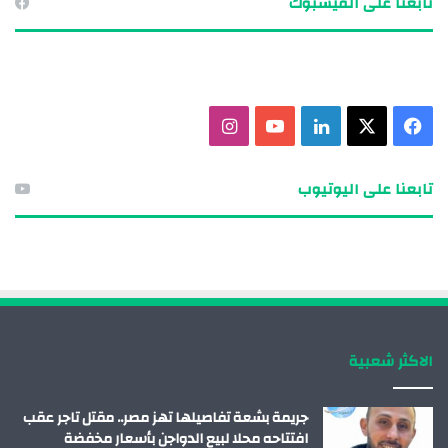
تابعنا على الفيسبوك
ف
X
ل
ي
ا
ي
ي
و
ن
تابعنا على اليوتيوب
س
ن
ت
س
ب
ك
ي
ت
و
د
و
ق
ك
إ
ب
ر
الاكثر شعبية
ن
ا
م
جريمة بشعة تفاصيلها تهز مصر.. مقتل تاجر عقب
افتتاحه محلا لبيع الدواجن بأسعار مخفضة