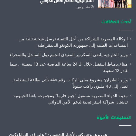
استراتيجية لدعم الأمن الدوائي
منذ يومين
أحدث المقالات
الوكالة المصرية للشراكة من أجل التنمية ترسل شحنة ثانية من
المساعدات الطبية إلى جمهورية الكونغو الديمقراطية
وزير الخارجية يلتقي السكرتير التنفيذي لتجمع دول الساحل والصحراء
ميناء_دمياط استقبل خلال الـ 24 ساعة الماضية عدد 13 سفينة .. بينما
غادر 12 سفينة
وزير الطيران: مشروع مبني الركاب رقم «4» يأتي بطاقة استيعابية
تصل إلى 40 مليون راكب سنوياً
مدينة الدواء المصرية تستقبل “چبتو فارما” ومجموعة باشا الجيبوتية
تدشنان شراكة استراتيجية لدعم الأمن الدوائي
التعليقات الأخيرة
عمرو هريدى يكتب لأخبار الشعوب : " على قدر النوايا تكون