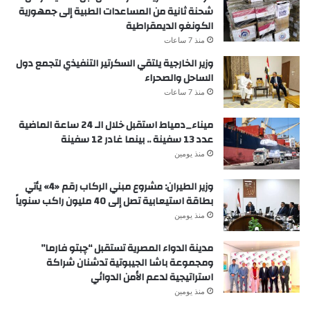
شحنة ثانية من المساعدات الطبية إلى جمهورية
الكونغو الديمقراطية
منذ 7 ساعات
وزير الخارجية يلتقي السكرتير التنفيذي لتجمع دول
الساحل والصحراء
منذ 7 ساعات
ميناء_دمياط استقبل خلال الـ 24 ساعة الماضية
عدد 13 سفينة .. بينما غادر 12 سفينة
منذ يومين
وزير الطيران: مشروع مبني الركاب رقم «4» يأتي
بطاقة استيعابية تصل إلى 40 مليون راكب سنوياً
منذ يومين
مدينة الدواء المصرية تستقبل “چبتو فارما”
ومجموعة باشا الجيبوتية تدشنان شراكة
استراتيجية لدعم الأمن الدوائي
منذ يومين