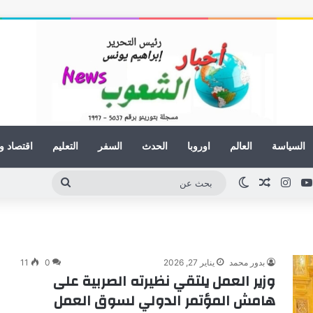
السياسة
العالم
اوروبا
الحدث
السفر
التعليم
اقتصاد و
كدإن
يوتيوب
انستقرام
مقال عشوائي
الوضع المظلم
بحث
عن
بدور محمد
يناير 27, 2026
0
11
وزير العمل يلتقي نظيرته الصربية على
هامش المؤتمر الدولي لسوق العمل