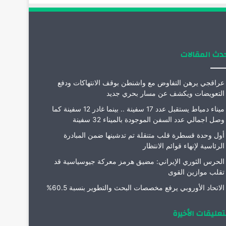
دث المقالات
عراقجي يرهن التفاوض مع واشنطن بوقف الانتهاكات ودفع
التعويضات ويكشف عن مسار بحري جديد
ميناء دمياط يستقبل عدد 17 سفينة .. بينما غادر 12 سفينة كما
وصل اجمالي عدد السفن الموجودة بالميناء 32 سفينة
أول وحدة قسطرة قلب متنقلة تم تدشينها ضمن المبادرة
الرئاسية لإنهاء قوائم الانتظار
الحرس الثوري الإيراني: مضيق هرمز معركة جيوسياسية قد
تقلب موازين القوى
الاتحاد الأوروبي يرفع مخصصات البحث والتطوير بنسبة 60.5%
تعليقات الأخيرة