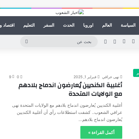
السياسة
العالم
اوروبا
الحدث
السفر
التعليم
اقتصاد و
نكدإن
يوتيوب
انستقرام
مقال عشوائي
الوضع المظلم
بحث
عن
م
نهى عراقي
فبراير 1, 2025
0
9
أغلبية الكنديين يُعارضون اندماج بلادهم
مع الولايات المتحدة
أغلبية الكنديين يُعارضون اندماج بلادهم مع الولايات المتحدة نهى
عراقي الشعوب.. كشفت استطلاعات رأي أن أغلبية الكنديين
يُعارضون اندماج بلادهم…
أكمل القراءة »