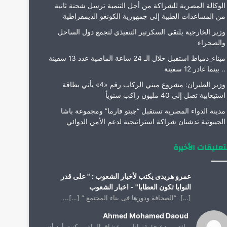
الوكالة المصرية للشراكة من أجل التنمية ترسل شحنة ثانية
من المساعدات الطبية إلى جمهورية الكونغو الديمقراطية
وزير الخارجية يلتقي السكرتير التنفيذي لتجمع دول الساحل
والصحراء
ميناء_دمياط استقبل خلال الـ 24 ساعة الماضية عدد 13 سفينة
.. بينما غادر 12 سفينة
وزير الطيران: مشروع مبني الركاب رقم «4» يأتي بطاقة
استيعابية تصل إلى 40 مليون راكب سنوياً
مدينة الدواء المصرية تستقبل “چبتو فارما” ومجموعة باشا
الجيبوتية تدشنان شراكة استراتيجية لدعم الأمن الدوائي
تعليقات الأخيرة
عمرو هريدى يكتب لأخبار الشعوب : " على قدر
النوايا تكون العطايا" - اخبار الشعوب
[…] “الصحافة ودورها فى بناء المجتمع “ […]...
Ahmed Mohamed Daoud
رائع ومبدع حقيقه انا من عشاق الماضي كنت أود أن