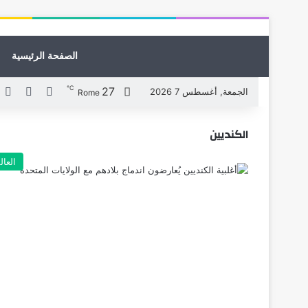
الصفحة الرئيسية
℃
27
X
فيسبوك
لي
الجمعة, أغسطس 7 2026
Rome
الكنديين
العال