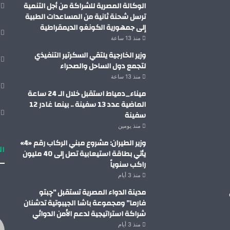
الوكالة المصرية للشراكة من أجل التنمية
ترسل شحنة ثانية من المساعدات الطبية
إلى جمهورية الكونغو الديمقراطية
منذ 13 ساعة
وزير الخارجية يلتقي السكرتير التنفيذي
لتجمع دول الساحل والصحراء
منذ 13 ساعة
ميناء_دمياط استقبل خلال الـ 24 ساعة
الماضية عدد 13 سفينة .. بينما غادر 12
سفينة
منذ يومين
وزير الطيران: مشروع مبني الركاب رقم «4»
ال
يأتي بطاقة استيعابية تصل إلى 40 مليون
راكب سنوياً
منذ 3 أيام
مدينة الدواء المصرية تستقبل “چبتو
فارما” ومجموعة باشا الجيبوتية تدشنان
شراكة استراتيجية لدعم الأمن الدوائي
منذ 3 أيام