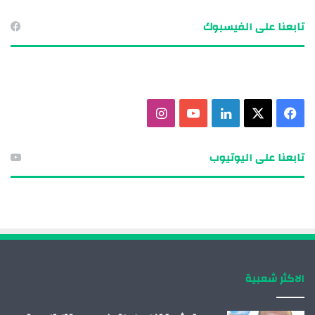
تابعنا على الفيسبوك
ف
X
ل
ي
ا
ي
ي
و
ن
تابعنا على اليوتيوب
س
ن
ت
س
ب
ك
ي
ت
و
د
و
ق
ك
إ
ب
ر
الاكثر شعبية
ن
ا
م