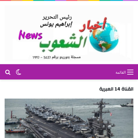
بح
الوضع ا
القائمة
القناة 14 العبرية