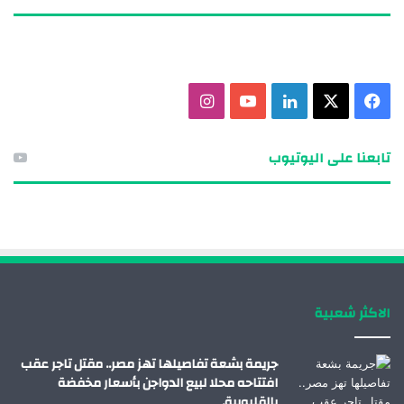
ف
X
ل
ي
ا
ي
ي
و
ن
تابعنا على اليوتيوب
س
ن
ت
س
ب
ك
ي
ت
و
د
و
ق
ك
إ
ب
ر
الاكثر شعبية
ن
ا
م
جريمة بشعة تفاصيلها تهز مصر.. مقتل تاجر عقب
افتتاحه محلا لبيع الدواجن بأسعار مخفضة
بالقليوبية.