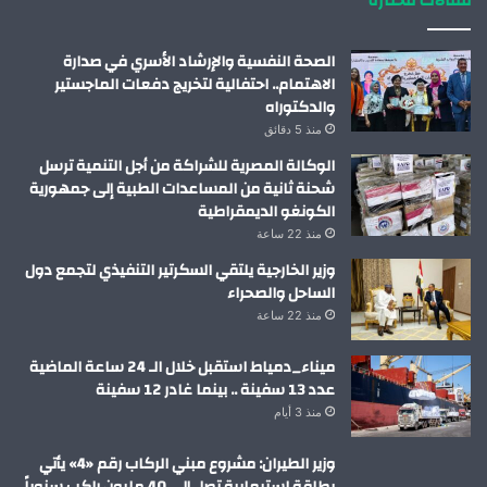
مقالات مختارة
الصحة النفسية والإرشاد الأسري في صدارة
الاهتمام.. احتفالية لتخريج دفعات الماجستير
والدكتوراه
منذ 5 دقائق
الوكالة المصرية للشراكة من أجل التنمية ترسل
شحنة ثانية من المساعدات الطبية إلى جمهورية
الكونغو الديمقراطية
منذ 22 ساعة
وزير الخارجية يلتقي السكرتير التنفيذي لتجمع دول
الساحل والصحراء
منذ 22 ساعة
ميناء_دمياط استقبل خلال الـ 24 ساعة الماضية
عدد 13 سفينة .. بينما غادر 12 سفينة
منذ 3 أيام
وزير الطيران: مشروع مبني الركاب رقم «4» يأتي