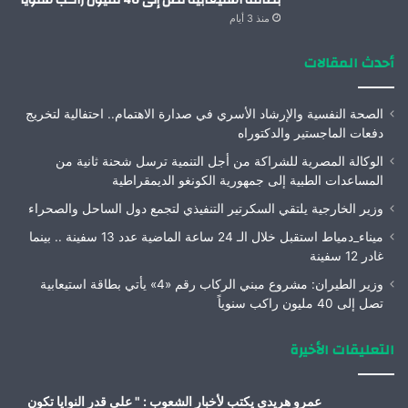
بطاقة استيعابية تصل إلى 40 مليون راكب سنوياً
منذ 3 أيام
أحدث المقالات
الصحة النفسية والإرشاد الأسري في صدارة الاهتمام.. احتفالية لتخريج
دفعات الماجستير والدكتوراه
الوكالة المصرية للشراكة من أجل التنمية ترسل شحنة ثانية من
المساعدات الطبية إلى جمهورية الكونغو الديمقراطية
وزير الخارجية يلتقي السكرتير التنفيذي لتجمع دول الساحل والصحراء
ميناء_دمياط استقبل خلال الـ 24 ساعة الماضية عدد 13 سفينة .. بينما
غادر 12 سفينة
وزير الطيران: مشروع مبني الركاب رقم «4» يأتي بطاقة استيعابية
تصل إلى 40 مليون راكب سنوياً
التعليقات الأخيرة
عمرو هريدى يكتب لأخبار الشعوب : " على قدر النوايا تكون