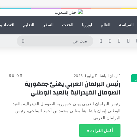
السياسة
العالم
اوروبا
الحدث
السفر
التعليم
اقتصاد و
لينكدإن
يوتيوب
انستقرام
مقال عشوائي
الوضع المظلم
بحث
عن
ايمان الباشا
يوليو 1, 2025
0
5
ي
رئيس البرلمان العربي يهنئ جمهورية
الصومال الفيدرالية بالعيد الوطني
رئيس البرلمان العربي يهنئ جمهورية الصومال الفيدرالية بالعيد
الوطني إيمان باشا هنأ معالي محمد بن أحمد اليماحي، رئيس
البرلمان العربي…
أكمل القراءة »