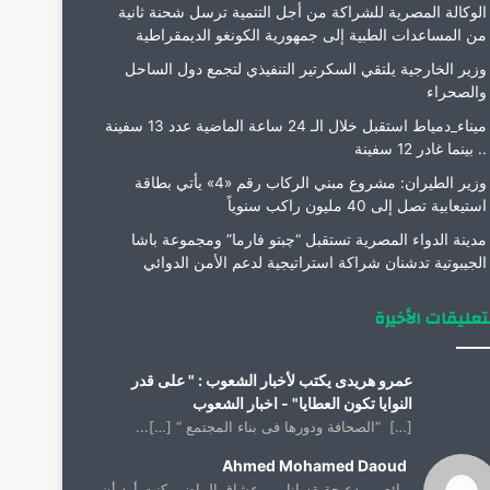
الوكالة المصرية للشراكة من أجل التنمية ترسل شحنة ثانية
من المساعدات الطبية إلى جمهورية الكونغو الديمقراطية
وزير الخارجية يلتقي السكرتير التنفيذي لتجمع دول الساحل
والصحراء
ميناء_دمياط استقبل خلال الـ 24 ساعة الماضية عدد 13 سفينة
.. بينما غادر 12 سفينة
وزير الطيران: مشروع مبني الركاب رقم «4» يأتي بطاقة
استيعابية تصل إلى 40 مليون راكب سنوياً
مدينة الدواء المصرية تستقبل “چبتو فارما” ومجموعة باشا
الجيبوتية تدشنان شراكة استراتيجية لدعم الأمن الدوائي
تعليقات الأخيرة
عمرو هريدى يكتب لأخبار الشعوب : " على قدر
النوايا تكون العطايا" - اخبار الشعوب
[…] “الصحافة ودورها فى بناء المجتمع “ […]...
Ahmed Mohamed Daoud
رائع ومبدع حقيقه انا من عشاق الماضي كنت أود أن