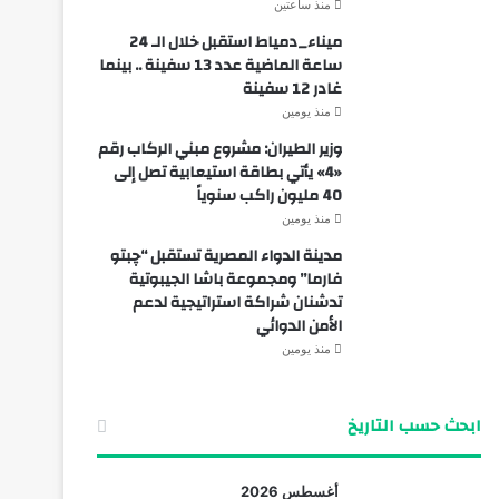
منذ ساعتين
ميناء_دمياط استقبل خلال الـ 24
ساعة الماضية عدد 13 سفينة .. بينما
غادر 12 سفينة
منذ يومين
وزير الطيران: مشروع مبني الركاب رقم
«4» يأتي بطاقة استيعابية تصل إلى
40 مليون راكب سنوياً
منذ يومين
مدينة الدواء المصرية تستقبل “چبتو
فارما” ومجموعة باشا الجيبوتية
تدشنان شراكة استراتيجية لدعم
الأمن الدوائي
منذ يومين
ابحث حسب التاريخ
أغسطس 2026