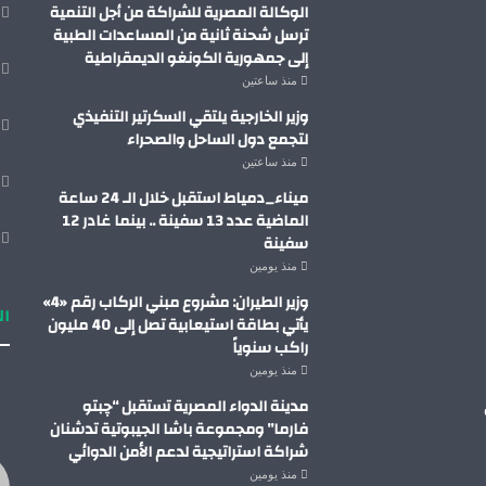
الوكالة المصرية للشراكة من أجل التنمية
ترسل شحنة ثانية من المساعدات الطبية
إلى جمهورية الكونغو الديمقراطية
منذ ساعتين
وزير الخارجية يلتقي السكرتير التنفيذي
لتجمع دول الساحل والصحراء
منذ ساعتين
ميناء_دمياط استقبل خلال الـ 24 ساعة
الماضية عدد 13 سفينة .. بينما غادر 12
سفينة
منذ يومين
وزير الطيران: مشروع مبني الركاب رقم «4»
ال
يأتي بطاقة استيعابية تصل إلى 40 مليون
راكب سنوياً
منذ يومين
مدينة الدواء المصرية تستقبل “چبتو
فارما” ومجموعة باشا الجيبوتية تدشنان
شراكة استراتيجية لدعم الأمن الدوائي
منذ يومين