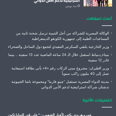
استراتيجية لدعم الأمن الدوائي
منذ يومين
أحدث المقالات
الوكالة المصرية للشراكة من أجل التنمية ترسل شحنة ثانية من
المساعدات الطبية إلى جمهورية الكونغو الديمقراطية
وزير الخارجية يلتقي السكرتير التنفيذي لتجمع دول الساحل والصحراء
ميناء_دمياط استقبل خلال الـ 24 ساعة الماضية عدد 13 سفينة .. بينما
غادر 12 سفينة
وزير الطيران: مشروع مبني الركاب رقم «4» يأتي بطاقة استيعابية
تصل إلى 40 مليون راكب سنوياً
مدينة الدواء المصرية تستقبل “چبتو فارما” ومجموعة باشا الجيبوتية
تدشنان شراكة استراتيجية لدعم الأمن الدوائي
التعليقات الأخيرة
عمرو هريدى يكتب لأخبار الشعوب : " على قدر النوايا تكون