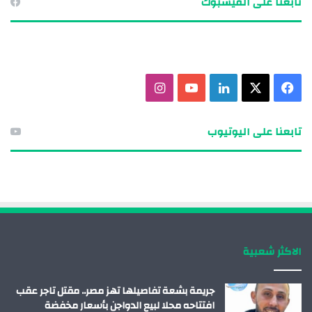
تابعنا على الفيسبوك
ف
X
ل
ي
ا
ي
ي
و
ن
تابعنا على اليوتيوب
س
ن
ت
س
ب
ك
ي
ت
و
د
و
ق
ك
إ
ب
ر
الاكثر شعبية
ن
ا
م
جريمة بشعة تفاصيلها تهز مصر.. مقتل تاجر عقب
افتتاحه محلا لبيع الدواجن بأسعار مخفضة