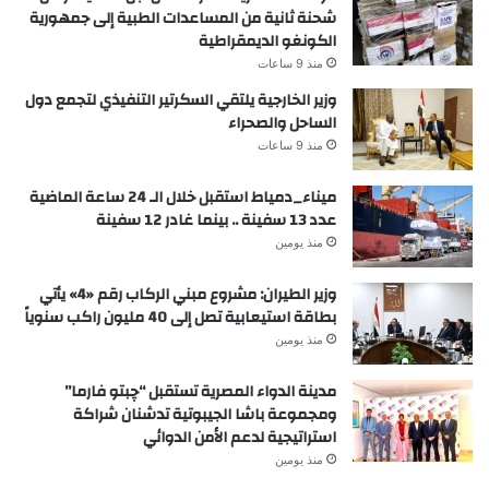
شحنة ثانية من المساعدات الطبية إلى جمهورية
الكونغو الديمقراطية
منذ 9 ساعات
وزير الخارجية يلتقي السكرتير التنفيذي لتجمع دول
الساحل والصحراء
منذ 9 ساعات
ميناء_دمياط استقبل خلال الـ 24 ساعة الماضية
عدد 13 سفينة .. بينما غادر 12 سفينة
منذ يومين
وزير الطيران: مشروع مبني الركاب رقم «4» يأتي
بطاقة استيعابية تصل إلى 40 مليون راكب سنوياً
منذ يومين
مدينة الدواء المصرية تستقبل “چبتو فارما”
ومجموعة باشا الجيبوتية تدشنان شراكة
استراتيجية لدعم الأمن الدوائي
منذ يومين