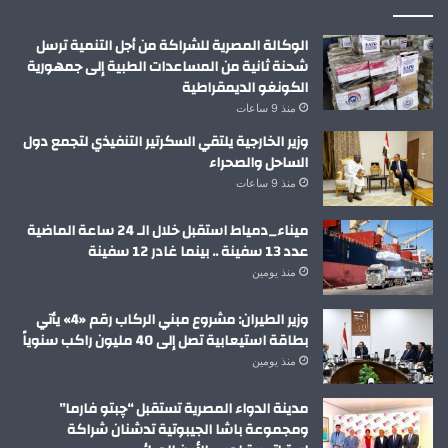
الوكالة المصرية للشراكة من أجل التنمية ترسل
شحنة ثانية من المساعدات الطبية إلى جمهورية
الكونغو الديمقراطية
منذ 9 ساعات
وزير الخارجية يلتقي السكرتير التنفيذي لتجمع دول
الساحل والصحراء
منذ 9 ساعات
ميناء_دمياط استقبل خلال الـ 24 ساعة الماضية
عدد 13 سفينة .. بينما غادر 12 سفينة
منذ يومين
وزير الطيران: مشروع مبني الركاب رقم «4» يأتي
بطاقة استيعابية تصل إلى 40 مليون راكب سنوياً
منذ يومين
مدينة الدواء المصرية تستقبل “چبتو فارما”
ومجموعة باشا الجيبوتية تدشنان شراكة