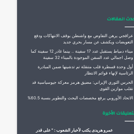
م
دث المقالات
عراقجي يرهن التفاوض مع واشنطن بوقف الانتهاكات ودفع
التعويضات ويكشف عن مسار بحري جديد
ميناء دمياط يستقبل عدد 17 سفينة .. بينما غادر 12 سفينة كما
وصل اجمالي عدد السفن الموجودة بالميناء 32 سفينة
أول وحدة قسطرة قلب متنقلة تم تدشينها ضمن المبادرة
الرئاسية لإنهاء قوائم الانتظار
الحرس الثوري الإيراني: مضيق هرمز معركة جيوسياسية قد
تقلب موازين القوى
الاتحاد الأوروبي يرفع مخصصات البحث والتطوير بنسبة 60.5%
تعليقات الأخيرة
عمرو هريدى يكتب لأخبار الشعوب : " على قدر