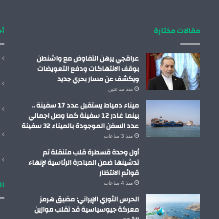
مقالات مختارة
أح
عراقجي يرهن التفاوض مع واشنطن
بوقف الانتهاكات ودفع التعويضات
ويكشف عن مسار بحري جديد
منذ ساعتين
ميناء دمياط يستقبل عدد 17 سفينة ..
بينما غادر 12 سفينة كما وصل اجمالي
عدد السفن الموجودة بالميناء 32 سفينة
منذ 3 ساعات
أول وحدة قسطرة قلب متنقلة تم
تدشينها ضمن المبادرة الرئاسية لإنهاء
قوائم الانتظار
ال
منذ 4 ساعات
الحرس الثوري الإيراني: مضيق هرمز
معركة جيوسياسية قد تقلب موازين