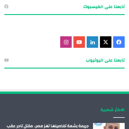
تابعنا على الفيسبوك
ف
X
ل
ي
ا
ي
ي
و
ن
تابعنا على اليوتيوب
س
ن
ت
س
ب
ك
ي
ت
و
د
و
ق
ك
إ
ب
ر
الاكثر شعبية
ن
ا
م
جريمة بشعة تفاصيلها تهز مصر.. مقتل تاجر عقب