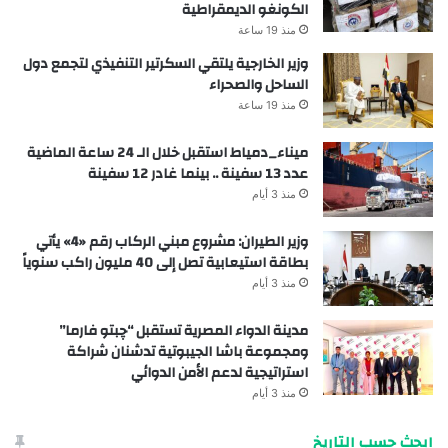
الكونغو الديمقراطية
منذ 19 ساعة
وزير الخارجية يلتقي السكرتير التنفيذي لتجمع دول
الساحل والصحراء
منذ 19 ساعة
ميناء_دمياط استقبل خلال الـ 24 ساعة الماضية
عدد 13 سفينة .. بينما غادر 12 سفينة
منذ 3 أيام
وزير الطيران: مشروع مبني الركاب رقم «4» يأتي
بطاقة استيعابية تصل إلى 40 مليون راكب سنوياً
منذ 3 أيام
مدينة الدواء المصرية تستقبل “چبتو فارما”
ومجموعة باشا الجيبوتية تدشنان شراكة
استراتيجية لدعم الأمن الدوائي
منذ 3 أيام
ابحث حسب التاريخ