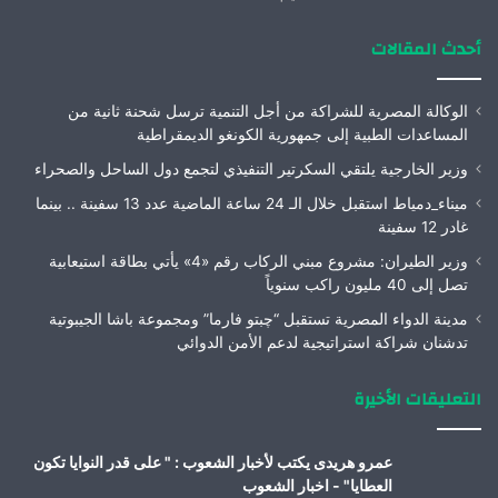
أحدث المقالات
الوكالة المصرية للشراكة من أجل التنمية ترسل شحنة ثانية من
المساعدات الطبية إلى جمهورية الكونغو الديمقراطية
وزير الخارجية يلتقي السكرتير التنفيذي لتجمع دول الساحل والصحراء
ميناء_دمياط استقبل خلال الـ 24 ساعة الماضية عدد 13 سفينة .. بينما
غادر 12 سفينة
وزير الطيران: مشروع مبني الركاب رقم «4» يأتي بطاقة استيعابية
تصل إلى 40 مليون راكب سنوياً
مدينة الدواء المصرية تستقبل “چبتو فارما” ومجموعة باشا الجيبوتية
تدشنان شراكة استراتيجية لدعم الأمن الدوائي
التعليقات الأخيرة
عمرو هريدى يكتب لأخبار الشعوب : " على قدر النوايا تكون
العطايا" - اخبار الشعوب