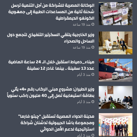
الوكالة المصرية للشراكة من أجل التنمية ترسل
شحنة ثانية من المساعدات الطبية إلى جمهورية
الكونغو الديمقراطية
منذ 19 ساعة
وزير الخارجية يلتقي السكرتير التنفيذي لتجمع دول
الساحل والصحراء
منذ 19 ساعة
ميناء_دمياط استقبل خلال الـ 24 ساعة الماضية
عدد 13 سفينة .. بينما غادر 12 سفينة
منذ 3 أيام
وزير الطيران: مشروع مبني الركاب رقم «4» يأتي
بطاقة استيعابية تصل إلى 40 مليون راكب سنوياً
منذ 3 أيام
مدينة الدواء المصرية تستقبل “چبتو فارما”
ومجموعة باشا الجيبوتية تدشنان شراكة
استراتيجية لدعم الأمن الدوائي
منذ 3 أيام