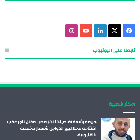
ف
X
ل
ي
ا
ي
ي
و
ن
تابعنا على اليوتيوب
س
ن
ت
س
ب
ك
ي
ت
و
د
و
ق
ك
إ
ب
ر
الاكثر شعبية
ن
ا
م
جريمة بشعة تفاصيلها تهز مصر.. مقتل تاجر عقب
افتتاحه محلا لبيع الدواجن بأسعار مخفضة
بالقليوبية.