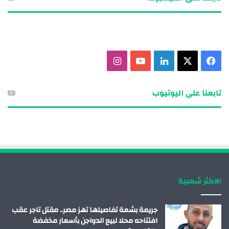
ف
X
ل
ي
ا
ي
ي
و
ن
تابعنا على اليوتيوب
س
ن
ت
س
ب
ك
ي
ت
و
د
و
ق
ك
إ
ب
ر
الاكثر شعبية
ن
ا
م
جريمة بشعة تفاصيلها تهز مصر.. مقتل تاجر عقب
افتتاحه محلا لبيع الدواجن بأسعار مخفضة