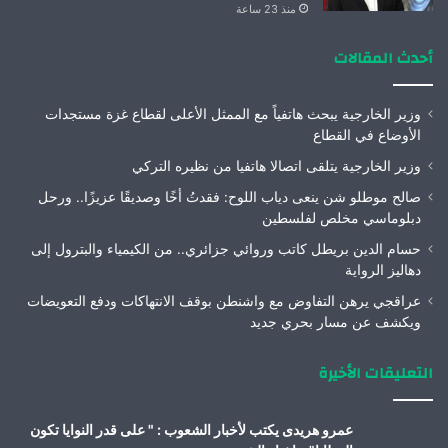
منذ 23 ساعة
أحدث المقالات
وزير الخارجية يبحث هاتفياً مع الممثل الأعلى لقطاع غزة مستجدات
الأوضاع في القطاع
وزير الخارجية يتلقى اتصالا هاتفيا من نظيره التركي
صالح موطلو شن ينعى دياب اللوح: فقدتُ أخًا وصديقًا عزيزًا.. ورحل
دبلوماسي مخلص لفلسطين
حسام الدين بريطل كاتب وروائي جزائري.. من الكيمياء والبترول إلى
دهاليز الرواية
عراقجي يرهن التفاوض مع واشنطن بوقف الانتهاكات ودفع التعويضات
ويكشف عن مسار بحري جديد
التعليقات الأخيرة
عمرو هريدى يكتب لأخبار الشعوب : " على قدر النوايا تكون