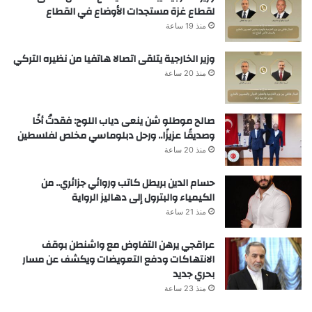
لقطاع غزة مستجدات الأوضاع في القطاع
منذ 19 ساعة
وزير الخارجية يتلقى اتصالا هاتفيا من نظيره التركي
منذ 20 ساعة
صالح موطلو شن ينعى دياب اللوح: فقدتُ أخًا
وصديقًا عزيزًا.. ورحل دبلوماسي مخلص لفلسطين
منذ 20 ساعة
حسام الدين بريطل كاتب وروائي جزائري.. من
الكيمياء والبترول إلى دهاليز الرواية
منذ 21 ساعة
عراقجي يرهن التفاوض مع واشنطن بوقف
الانتهاكات ودفع التعويضات ويكشف عن مسار
بحري جديد
منذ 23 ساعة