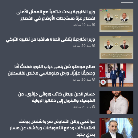
وزير الخارجية يبحث هاتفياً مع الممثل الأعلى
لقطاع غزة مستجدات الأوضاع في القطاع
منذ 19 ساعة
وزير الخارجية يتلقى اتصالا هاتفيا من نظيره التركي
منذ 20 ساعة
صالح موطلو شن ينعى دياب اللوح: فقدتُ أخًا
وصديقًا عزيزًا.. ورحل دبلوماسي مخلص لفلسطين
منذ 20 ساعة
حسام الدين بريطل كاتب وروائي جزائري.. من
الكيمياء والبترول إلى دهاليز الرواية
منذ 21 ساعة
عراقجي يرهن التفاوض مع واشنطن بوقف
الانتهاكات ودفع التعويضات ويكشف عن مسار
بحري جديد