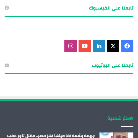
تابعنا على الفيسبوك
ف
X
ل
ي
ا
ي
ي
و
ن
تابعنا على اليوتيوب
س
ن
ت
س
ب
ك
ي
ت
و
د
و
ق
ك
إ
ب
ر
الاكثر شعبية
ن
ا
م
جريمة بشعة تفاصيلها تهز مصر.. مقتل تاجر عقب