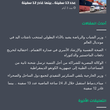
عدد 13 سفينة .. بينما غادر 12 سفينة
منذ 3 أيام
أحدث المقالات
وزير الشباب والرياضة يشيد بالأداء البطولي لمنتخب ناشئات اليد في
مونديال العالم
الصحة النفسية والإرشاد الأسري في صدارة الاهتمام.. احتفالية لتخريج
دفعات الماجستير والدكتوراه
الوكالة المصرية للشراكة من أجل التنمية ترسل شحنة ثانية من
المساعدات الطبية إلى جمهورية الكونغو الديمقراطية
وزير الخارجية يلتقي السكرتير التنفيذي لتجمع دول الساحل والصحراء
ميناء_دمياط استقبل خلال الـ 24 ساعة الماضية عدد 13 سفينة .. بينما
غادر 12 سفينة
التعليقات الأخيرة