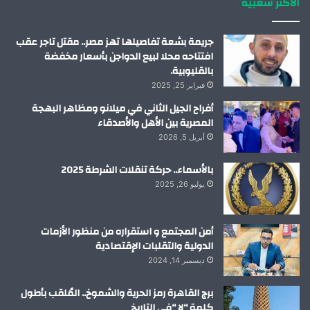
الاكثر شعبية
ن
ا
م
جريمة بشعة تفاصيلها تهز مصر.. مقتل تاجر عقب
افتتاحه محلا لبيع الدواجن بأسعار مخفضة
بالقليوبية.
فبراير 25, 2025
أفراح الجيل الثاني في ميلانو ومظاهر البهجة
المصرية بين الأهل والأصدقاء
أبريل 5, 2026
بالأسماء.. حركة تنقلات الشرطة 2025
يوليو 26, 2025
أمن المجتمع و استقراره من منظور الأزمات
الدولية والتقلبات الإقتصادية
ديسمبر 14, 2024
برج القاهرة رمز الحرية والشموخ.. المُلقب بأطول
كلمة “لا “في التاريخ