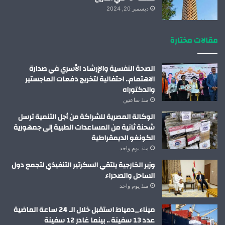
ديسمبر 20, 2024
مقالات مختارة
الصحة النفسية والإرشاد الأسري في صدارة
الاهتمام.. احتفالية لتخريج دفعات الماجستير
والدكتوراه
منذ ساعتين
الوكالة المصرية للشراكة من أجل التنمية ترسل
شحنة ثانية من المساعدات الطبية إلى جمهورية
الكونغو الديمقراطية
منذ يوم واحد
وزير الخارجية يلتقي السكرتير التنفيذي لتجمع دول
الساحل والصحراء
منذ يوم واحد
ميناء_دمياط استقبل خلال الـ 24 ساعة الماضية
عدد 13 سفينة .. بينما غادر 12 سفينة