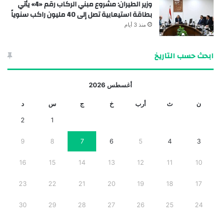
وزير الطيران: مشروع مبني الركاب رقم «4» يأتي
بطاقة استيعابية تصل إلى 40 مليون راكب سنوياً
منذ 3 أيام
ابحث حسب التاريخ
أغسطس 2026
ن
ث
أرب
خ
ج
س
د
2
1
9
8
7
6
5
4
3
16
15
14
13
12
11
10
23
22
21
20
19
18
17
30
29
28
27
26
25
24