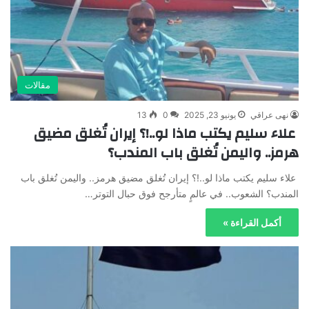
مقالات
نهى عراقي
يونيو 23, 2025
0
13
علاء سليم يكتب ماذا لو..!؟ إيران تُغلق مضيق
هرمز.. واليمن تُغلق باب المندب؟
علاء سليم يكتب ماذا لو..!؟ إيران تُغلق مضيق هرمز.. واليمن تُغلق باب
المندب؟ الشعوب.. في عالمٍ متأرجح فوق حبال التوتر…
أكمل القراءة »