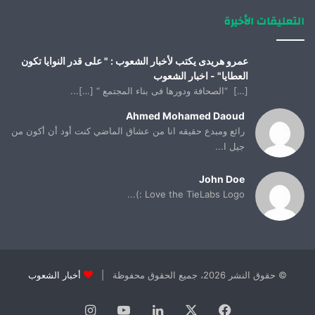
التعليقات الأخيرة
عمرو هريدى يكتب لأخبار الشعوب : " على قدر النوايا تكون
العطايا" - اخبار الشعوب
[…] “الصحافة ودورها فى بناء المجتمع “ […]...
Ahmed Mohamed Daoud
رائع ومبدع حقيقه انا من عشاق الماضي كنت أود أن أكون من
جيل ا...
John Doe
Love the TieLabs Logo :)...
© حقوق النشر 2026، جميع الحقوق محفوظة |
أخبار الشعوب
فيسبوك
X
لينكدإن
يوتيوب
انستقرام