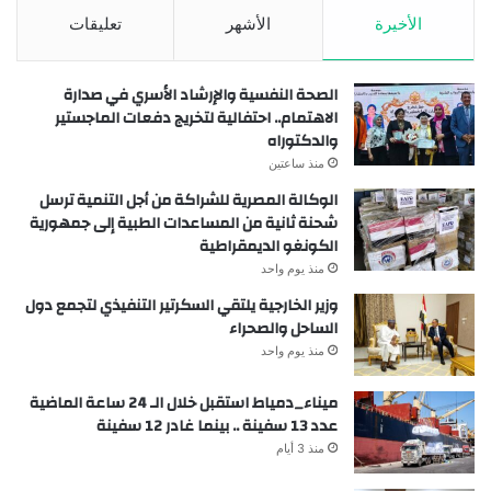
الأخيرة
الأشهر
تعليقات
الصحة النفسية والإرشاد الأسري في صدارة
الاهتمام.. احتفالية لتخريج دفعات الماجستير
والدكتوراه
منذ ساعتين
الوكالة المصرية للشراكة من أجل التنمية ترسل
شحنة ثانية من المساعدات الطبية إلى جمهورية
الكونغو الديمقراطية
منذ يوم واحد
وزير الخارجية يلتقي السكرتير التنفيذي لتجمع دول
الساحل والصحراء
منذ يوم واحد
ميناء_دمياط استقبل خلال الـ 24 ساعة الماضية
عدد 13 سفينة .. بينما غادر 12 سفينة
منذ 3 أيام