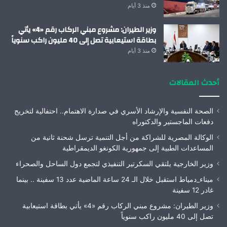
منذ 3 أيام
وزير الطيران: مشروع مبني الركاب رقم «4» يأتي
بطاقة استيعابية تصل إلى 40 مليون راكب سنوياً
منذ 3 أيام
أحدث المقالات
الصحة النفسية والإرشاد الأسري في صدارة الاهتمام.. احتفالية لتخريج
دفعات الماجستير والدكتوراه
الوكالة المصرية للشراكة من أجل التنمية ترسل شحنة ثانية من
المساعدات الطبية إلى جمهورية الكونغو الديمقراطية
وزير الخارجية يلتقي السكرتير التنفيذي لتجمع دول الساحل والصحراء
ميناء_دمياط استقبل خلال الـ 24 ساعة الماضية عدد 13 سفينة .. بينما
غادر 12 سفينة
وزير الطيران: مشروع مبني الركاب رقم «4» يأتي بطاقة استيعابية
تصل إلى 40 مليون راكب سنوياً