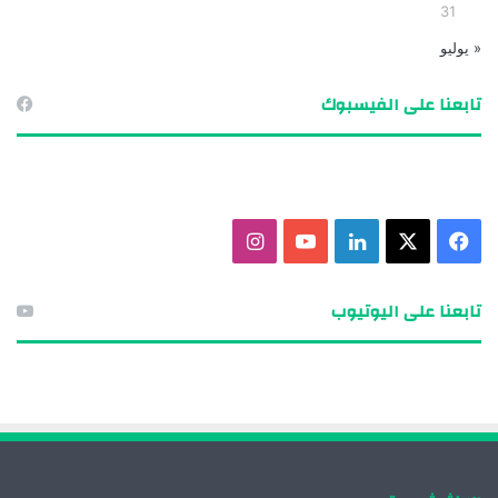
31
« يوليو
تابعنا على الفيسبوك
ف
X
ل
ي
ا
ي
ي
و
ن
تابعنا على اليوتيوب
س
ن
ت
س
ب
ك
ي
ت
و
د
و
ق
ك
إ
ب
ر