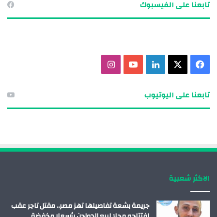
تابعنا على الفيسبوك
ف
X
ل
ي
ا
ي
ي
و
ن
تابعنا على اليوتيوب
س
ن
ت
س
ب
ك
ي
ت
و
د
و
ق
ك
إ
ب
ر
الاكثر شعبية
ن
ا
م
جريمة بشعة تفاصيلها تهز مصر.. مقتل تاجر عقب
افتتاحه محلا لبيع الدواجن بأسعار مخفضة