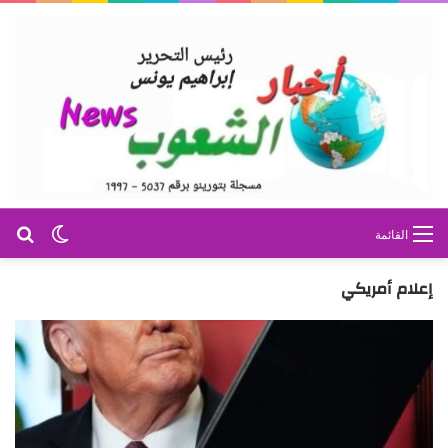
بح
الوضع ا
القائمة
إعلام أمريكي