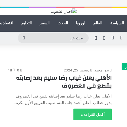
السياسة
العالم
اوروبا
الحدث
السفر
التعليم
اقتصاد و
ينكدإن
يوتيوب
انستقرام
مقال عشوائي
الوضع المظلم
بحث
عن
ر
بدور محمد
ديسمبر 25, 2024
0
18
الأهلي يعلن غياب رضا سليم بعد إصابته
بقطع في الغضروف
الأهلي يعلن غياب رضا سليم بعد إصابته بقطع في الغضروف
بدور خطاب أعلن أحمد جاب الله، طبيب الفريق الأول لكرة…
أكمل القراءة »