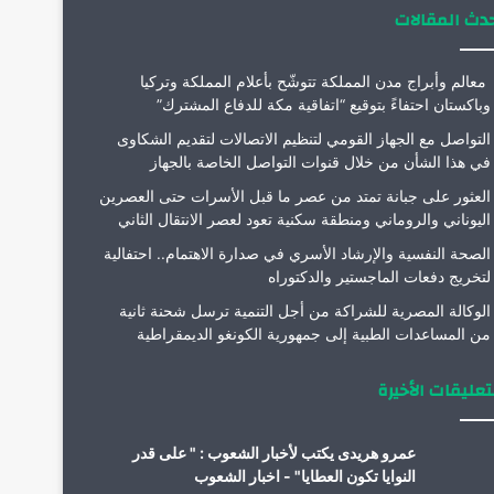
دث المقالات
معالم وأبراج مدن المملكة تتوشّح بأعلام المملكة وتركيا
وباكستان احتفاءً بتوقيع “اتفاقية مكة للدفاع المشترك”
التواصل مع الجهاز القومي لتنظيم الاتصالات لتقديم الشكاوى
في هذا الشأن من خلال قنوات التواصل الخاصة بالجهاز
العثور على جبانة تمتد من عصر ما قبل الأسرات حتى العصرين
اليوناني والروماني ومنطقة سكنية تعود لعصر الانتقال الثاني
الصحة النفسية والإرشاد الأسري في صدارة الاهتمام.. احتفالية
لتخريج دفعات الماجستير والدكتوراه
الوكالة المصرية للشراكة من أجل التنمية ترسل شحنة ثانية
من المساعدات الطبية إلى جمهورية الكونغو الديمقراطية
تعليقات الأخيرة
عمرو هريدى يكتب لأخبار الشعوب : " على قدر
النوايا تكون العطايا" - اخبار الشعوب