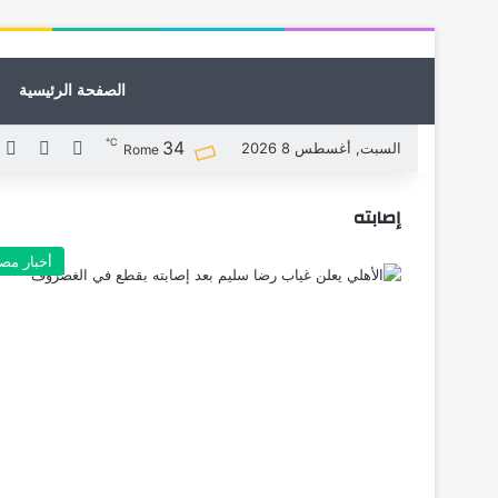
الصفحة الرئيسية
℃
34
X
فيسبوك
ل
السبت, أغسطس 8 2026
Rome
إصابته
أخبار مص