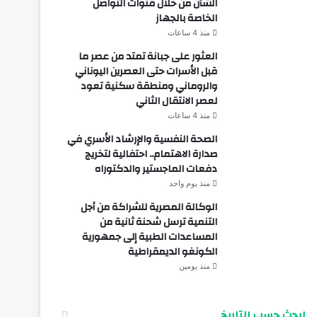
الشأن من خلال قنوات التواصل
الخاصة بالجهاز
منذ 4 ساعات
العثور على جبانة تمتد من عصر ما
قبل الأسرات حتى العصرين اليوناني
والروماني ومنطقة سكنية تعود
لعصر الانتقال الثاني
منذ 4 ساعات
الصحة النفسية والإرشاد الأسري في
صدارة الاهتمام.. احتفالية لتخريج
دفعات الماجستير والدكتوراه
منذ يوم واحد
الوكالة المصرية للشراكة من أجل
التنمية ترسل شحنة ثانية من
المساعدات الطبية إلى جمهورية
الكونغو الديمقراطية
منذ يومين
ابحث حسب التاريخ