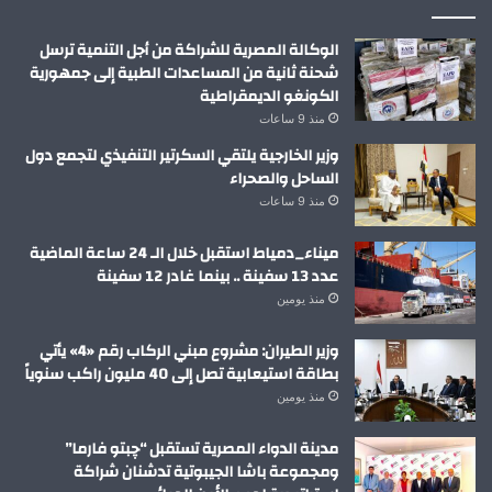
الوكالة المصرية للشراكة من أجل التنمية ترسل
شحنة ثانية من المساعدات الطبية إلى جمهورية
الكونغو الديمقراطية
منذ 9 ساعات
وزير الخارجية يلتقي السكرتير التنفيذي لتجمع دول
الساحل والصحراء
منذ 9 ساعات
ميناء_دمياط استقبل خلال الـ 24 ساعة الماضية
عدد 13 سفينة .. بينما غادر 12 سفينة
منذ يومين
وزير الطيران: مشروع مبني الركاب رقم «4» يأتي
بطاقة استيعابية تصل إلى 40 مليون راكب سنوياً
منذ يومين
مدينة الدواء المصرية تستقبل “چبتو فارما”
ومجموعة باشا الجيبوتية تدشنان شراكة