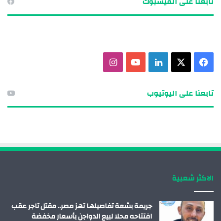
تابعنا على الفيسبوك
ف
X
ل
ي
ا
ي
ي
و
ن
تابعنا على اليوتيوب
س
ن
ت
س
ب
ك
ي
ت
و
د
و
ق
ك
إ
ب
ر
الاكثر شعبية
ن
ا
م
جريمة بشعة تفاصيلها تهز مصر.. مقتل تاجر عقب
افتتاحه محلا لبيع الدواجن بأسعار مخفضة