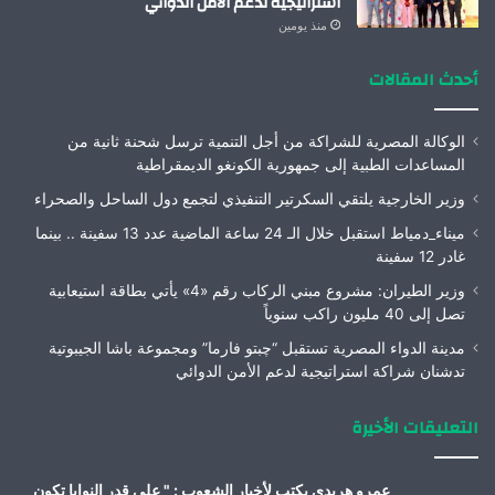
استراتيجية لدعم الأمن الدوائي
منذ يومين
أحدث المقالات
الوكالة المصرية للشراكة من أجل التنمية ترسل شحنة ثانية من
المساعدات الطبية إلى جمهورية الكونغو الديمقراطية
وزير الخارجية يلتقي السكرتير التنفيذي لتجمع دول الساحل والصحراء
ميناء_دمياط استقبل خلال الـ 24 ساعة الماضية عدد 13 سفينة .. بينما
غادر 12 سفينة
وزير الطيران: مشروع مبني الركاب رقم «4» يأتي بطاقة استيعابية
تصل إلى 40 مليون راكب سنوياً
مدينة الدواء المصرية تستقبل “چبتو فارما” ومجموعة باشا الجيبوتية
تدشنان شراكة استراتيجية لدعم الأمن الدوائي
التعليقات الأخيرة
عمرو هريدى يكتب لأخبار الشعوب : " على قدر النوايا تكون