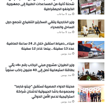
شحنة ثانية من المساعدات الطبية إلى جمهورية
الكونغو الديمقراطية
منذ 9 ساعات
وزير الخارجية يلتقي السكرتير التنفيذي لتجمع دول
الساحل والصحراء
منذ 9 ساعات
ميناء_دمياط استقبل خلال الـ 24 ساعة الماضية
عدد 13 سفينة .. بينما غادر 12 سفينة
منذ يومين
وزير الطيران: مشروع مبني الركاب رقم «4» يأتي
بطاقة استيعابية تصل إلى 40 مليون راكب سنوياً
منذ يومين
مدينة الدواء المصرية تستقبل “چبتو فارما”
ومجموعة باشا الجيبوتية تدشنان شراكة
استراتيجية لدعم الأمن الدوائي
منذ يومين