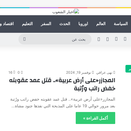
السياسة
العالم
اوروبا
الحدث
السفر
التعليم
اقتصاد و
ينكدإن
يوتيوب
انستقرام
مقال عشوائي
الوضع المظلم
بحث
عن
م
نهى عراقي
نوفمبر 19, 2024
0
16
المجازر«على أرض عربية».. قتل عمد عقوبته
خفض راتب ورُتبة
المجازر«على أرض عربية».. قتل عمد عقوبته خفض راتب ورُتبة
بعد مرور حوالي 19 عاما على المذبحة التي نفذها جنود مشاة…
أكمل القراءة »