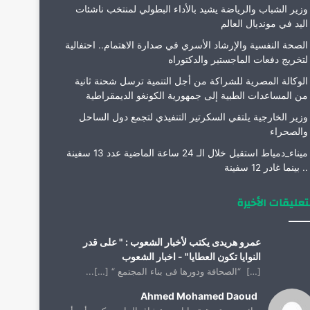
وزير الشباب والرياضة يشيد بالأداء البطولي لمنتخب ناشئات
اليد في مونديال العالم
الصحة النفسية والإرشاد الأسري في صدارة الاهتمام.. احتفالية
لتخريج دفعات الماجستير والدكتوراه
الوكالة المصرية للشراكة من أجل التنمية ترسل شحنة ثانية
من المساعدات الطبية إلى جمهورية الكونغو الديمقراطية
وزير الخارجية يلتقي السكرتير التنفيذي لتجمع دول الساحل
والصحراء
ميناء_دمياط استقبل خلال الـ 24 ساعة الماضية عدد 13 سفينة
.. بينما غادر 12 سفينة
تعليقات الأخيرة
عمرو هريدى يكتب لأخبار الشعوب : " على قدر
النوايا تكون العطايا" - اخبار الشعوب
[…] “الصحافة ودورها فى بناء المجتمع “ […]...
Ahmed Mohamed Daoud