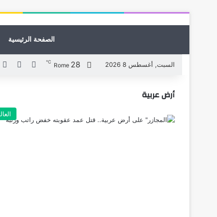
الصفحة الرئيسية
℃
28
X
فيسبوك
ل
السبت, أغسطس 8 2026
Rome
أرض عربية
العال