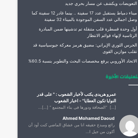
التعويضات ويكشف عن مسار بحري جديد
ميناء دمياط يستقبل عدد 17 سفينة .. بينما غادر 12 سفينة كما
وصل اجمالي عدد السفن الموجودة بالميناء 32 سفينة
أول وحدة قسطرة قلب متنقلة تم تدشينها ضمن المبادرة
الرئاسية لإنهاء قوائم الانتظار
الحرس الثوري الإيراني: مضيق هرمز معركة جيوسياسية قد
تقلب موازين القوى
الاتحاد الأوروبي يرفع مخصصات البحث والتطوير بنسبة 60.5%
تعليقات الأخيرة
عمرو هريدى يكتب لأخبار الشعوب : " على قدر
النوايا تكون العطايا" - اخبار الشعوب
[…] “الصحافة ودورها فى بناء المجتمع “ […]...
Ahmed Mohamed Daoud
رائع ومبدع حقيقه انا من عشاق الماضي كنت أود أن
أكون من جيل ا...