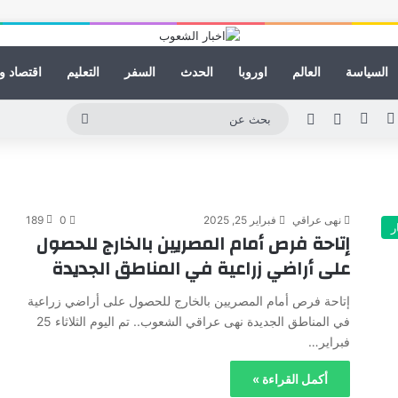
السياسة
العالم
اوروبا
الحدث
السفر
التعليم
اقتصاد و
كدإن
يوتيوب
انستقرام
مقال عشوائي
الوضع المظلم
بحث
عن
نهى عراقي
فبراير 25, 2025
0
189
ر
إتاحة فرص أمام المصريين بالخارج للحصول
على أراضي زراعية في المناطق الجديدة
إتاحة فرص أمام المصريين بالخارج للحصول على أراضي زراعية
في المناطق الجديدة نهى عراقي الشعوب.. تم اليوم الثلاثاء 25
فبراير…
أكمل القراءة »