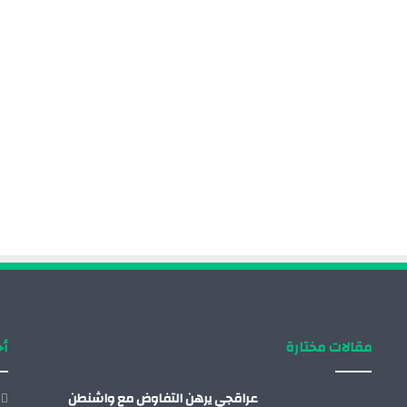
مقالات مختارة
أح
عراقجي يرهن التفاوض مع واشنطن