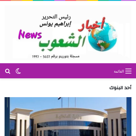
بح
الوضع ا
القائمة
أحد البنوك