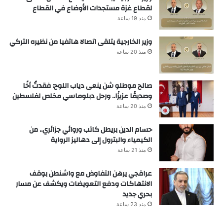
لقطاع غزة مستجدات الأوضاع في القطاع
منذ 19 ساعة
وزير الخارجية يتلقى اتصالا هاتفيا من نظيره التركي
منذ 20 ساعة
صالح موطلو شن ينعى دياب اللوح: فقدتُ أخًا
وصديقًا عزيزًا.. ورحل دبلوماسي مخلص لفلسطين
منذ 20 ساعة
حسام الدين بريطل كاتب وروائي جزائري.. من
الكيمياء والبترول إلى دهاليز الرواية
منذ 21 ساعة
عراقجي يرهن التفاوض مع واشنطن بوقف
الانتهاكات ودفع التعويضات ويكشف عن مسار
بحري جديد
منذ 23 ساعة