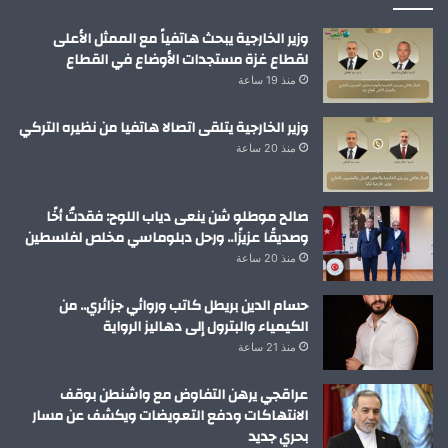
وزير الخارجية يبحث هاتفياً مع الممثل الأعلى
لقطاع غزة مستجدات الأوضاع في القطاع
منذ 19 ساعة
وزير الخارجية يتلقى اتصالا هاتفيا من نظيره التركي
منذ 20 ساعة
صالح موطلو شن ينعى دياب اللوح: فقدتُ أخًا
وصديقًا عزيزًا.. ورحل دبلوماسي مخلص لفلسطين
منذ 20 ساعة
حسام الدين بريطل كاتب وروائي جزائري.. من
الكيمياء والبترول إلى دهاليز الرواية
منذ 21 ساعة
عراقجي يرهن التفاوض مع واشنطن بوقف
الانتهاكات ودفع التعويضات ويكشف عن مسار
بحري جديد