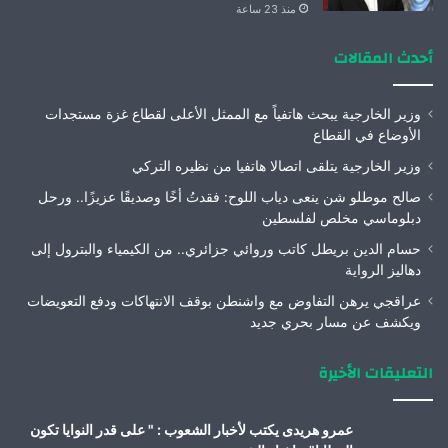
منذ 23 ساعة
أحدث المقالات
وزير الخارجية يبحث هاتفياً مع الممثل الأعلى لقطاع غزة مستجدات
الأوضاع في القطاع
وزير الخارجية يتلقى اتصالا هاتفيا من نظيره التركي
صالح موطلو شن ينعى دياب اللوح: فقدتُ أخًا وصديقًا عزيزًا.. ورحل
دبلوماسي مخلص لفلسطين
حسام الدين بريطل كاتب وروائي جزائري.. من الكيمياء والبترول إلى
دهاليز الرواية
عراقجي يرهن التفاوض مع واشنطن بوقف الانتهاكات ودفع التعويضات
ويكشف عن مسار بحري جديد
التعليقات الأخيرة
عمرو هريدى يكتب لأخبار الشعوب : " على قدر النوايا تكون