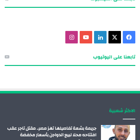
ف
X
ل
ي
ا
ي
ي
و
ن
تابعنا على اليوتيوب
س
ن
ت
س
ب
ك
ي
ت
و
د
و
ق
ك
إ
ب
ر
الاكثر شعبية
ن
ا
م
جريمة بشعة تفاصيلها تهز مصر.. مقتل تاجر عقب
افتتاحه محلا لبيع الدواجن بأسعار مخفضة