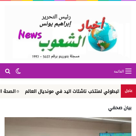
بح
الوضع ا
القائمة
 البطولي لمنتخب ناشئات اليد في مونديال العالم
الصحة النفسية وا
عاجل
بيان صحفي