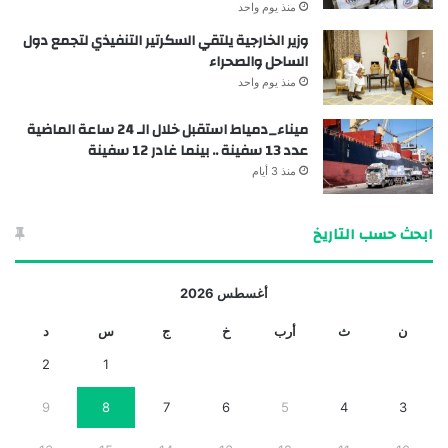
منذ يوم واحد
وزير الخارجية يلتقي السكرتير التنفيذي لتجمع دول
الساحل والصحراء
منذ يوم واحد
ميناء_دمياط استقبل خلال الـ 24 ساعة الماضية
عدد 13 سفينة .. بينما غادر 12 سفينة
منذ 3 أيام
ابحث حسب التاريخ
أغسطس 2026
ن
ث
أرب
خ
ج
س
د
2
1
9
8
7
6
5
4
3