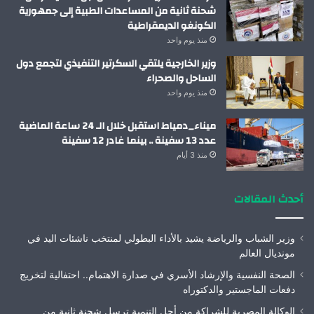
شحنة ثانية من المساعدات الطبية إلى جمهورية
الكونغو الديمقراطية
منذ يوم واحد
وزير الخارجية يلتقي السكرتير التنفيذي لتجمع دول
الساحل والصحراء
منذ يوم واحد
ميناء_دمياط استقبل خلال الـ 24 ساعة الماضية
عدد 13 سفينة .. بينما غادر 12 سفينة
منذ 3 أيام
أحدث المقالات
وزير الشباب والرياضة يشيد بالأداء البطولي لمنتخب ناشئات اليد في
مونديال العالم
الصحة النفسية والإرشاد الأسري في صدارة الاهتمام.. احتفالية لتخريج
دفعات الماجستير والدكتوراه
الوكالة المصرية للشراكة من أجل التنمية ترسل شحنة ثانية من