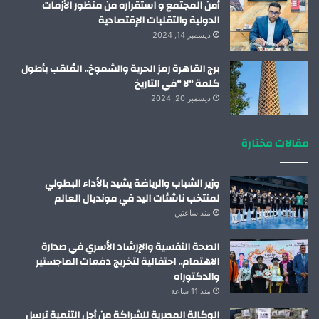
أمن المجتمع و استقراره من منظور الأزمات
الدولية والتقلبات الإقتصادية
ديسمبر 14, 2024
برج القاهرة رمز الحرية والشموخ.. المُلقب بأطول
كلمة “لا “في التاريخ
ديسمبر 20, 2024
مقالات مختارة
وزير الشباب والرياضة يشيد بالأداء البطولي
لمنتخب ناشئات اليد في مونديال العالم
منذ ساعتين
الصحة النفسية والإرشاد الأسري في صدارة
الاهتمام.. احتفالية لتخريج دفعات الماجستير
والدكتوراه
منذ 11 ساعة
الوكالة المصرية للشراكة من أجل التنمية ترسل